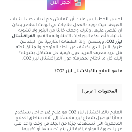
احجز الآن
لحسن الحظ، ليس عليك أن تتعايش مع ندبات حب الشباب
القبيحة، حيث توجد بالفعل علاجات في الوقت الحاضر يمكن
أن تقضي عليها، وتترك وجهك خاليًا من البثور ولا تشوبه
شائبة، فأحد هذه الإجراءات الآمنة والفعالة هو
الفراكشنال
ليزر CO2
، ويتضمن إزالة الطبقات الخارجية من الجلد عن
طريق الليزر الذي يكشف عن الجلد المتوهج والمتألق تحته.
هل تريد معرفة المزيد حول كيفية حل مشاكل بشرتك؟
إليك كل ما تحتاج لمعرفته حول الفراكشنال ليزر CO2.
ما هو العلاج بالفراكشنال ليزر CO2؟
المحتويات
عرض
العلاج بالفراكشنال ليزر CO2 هو علاج غير جراحي يستخدم
جهازًا لتوصيل شعاع ليزر مقسمًا إلى آلاف مناطق العلاج
المجهرية التي تستهدف جزءًا من الجلد في وقت واحد، على
غرار الصورة الفوتوغرافية التي يتم تحسينها أو تغييرها