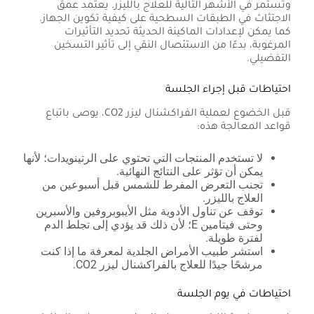
وتستمر في الأشهر التالية للعلاج بالليزر. يعتمد عمق
الاجتثاث في الطبقات السطحية على كيفية تكوين الجهاز.
كما يمكن لإعدادات الماكينة الحديثة تحديد التأثيرات
المرغوبة، بدءًا من الاستئصال النقي إلى تأثير التسخين
التفضيلي.
احتياطات قبل إجراء الجلسة
قبل الخضوع لعملية الفراكشنال ليزر CO2، يوصى باتباع
قواعد المعالجة هذه:
لا تستخدم المنتجات التي تحتوي على الرتينويدات؛ لأنها
يمكن أن تؤثر على النتائج النهائية.
تجنب التعرض المفرط للشمس قبل أسبوعين من
العلاج بالليزر.
توقف عن تناول الأدوية مثل الأيبوبروفين والأسبرين
وحتى فيتامين E؛ لأن ذلك قد يؤدي إلى تجلط الدم
لفترة طويلة.
استشر طبيب الأمراض الجلدية لمعرفة ما إذا كنت
مرشحًا جيدًا للعلاج بالفراكشنال ليزر CO2.
احتياطات في يوم الجلسة