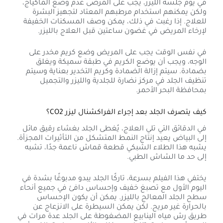
في يوم جلسة الليزر، يجب على المرضى عدم وضع الماكياج،
ولكن يمكنهم استخدام مرطبهم المعتاد لتجهيز البشرة
للعلاج. إذا رغبت في ذلك، يمكن وصف المسكنات الخفيفة
لإرخاء المريض في غضون ساعتين قبل العلاج بالليزر.
في نفس الوقت يجب على المريض وضع كريم مخدر على
الوجه، ويجب أن يوضع الكريم في طبقة سميكة ويغلق
بضمادة. سيتم إزالة الضمادة وكريم التخدير بعناية وسيتم
تنظيف الجلد في مركز نضارة للجلدية والليزر والتجميل
بمحافظة البحر الأحمر.
كيف يتصرف الجلد بعد إجراء الفراكشنال ليزر CO2؟
في الدقائق التي تلي العلاج، يُغطى الجلد بغشاء رقيق مائل
إلى البياض يعيد إنتاج النمط المتشكل من التأثيرات المجزأة.
يشبه هذا الطلاء الشبكي قطعة قماش ناعمة جدًا، تشبه
إلى حد ما الشاش الطبي.
يختفي هذا الفيلم بسرعة، تاركًا الجلد يبدو مدبوغًا بشدة في
اليوم الأول مع تصبغ خفيف وإحساس دافئ في جميع أنحاء
سطح الجلد المعالج بالليزر. يمكن أن يكون الإحساس
بالحرارة غير مريح. لكن يمكن السيطرة على الانزعاج عن
طريق رش مياه الينابيع المضغوطة على الجلد عدة مرات في