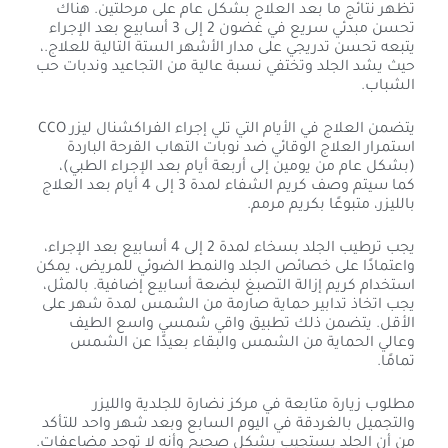
تظهر نتائج ما بعد العلاج بشكل عام على مرحلتين. هناك
تحسن مبدئي سريع في غضون 2 إلى 3 أسابيع بعد الإجراء
يتبعه تحسن تدريجي على مدار الأشهر الستة التالية للعلاج.،
حيث يشد الجلد وتختفي نسبة عالية من التجاعيد وندبات حب
الشباب.
يتضمن العلاج في الأيام التي تلي إجراء الفراكشنال ليزر CCO
استمرار العلاج الوقائي ضد نوبات التهاب القرحة الباردة
(بشكل عام من يومين إلى أربعة أيام بعد الإجراء الطبي)،
كما سيتم وصف كريم الشفاء لمدة 3 إلى 4 أيام بعد العلاج
بالليزر، متبوعًا بكريم مرمم.
يجب ترطيب الجلد بسخاء لمدة 2 إلى 4 أسابيع بعد الإجراء،
واعتمادًا على خصائص الجلد والنمط الضوئي للمريض، يمكن
استخدام كريم إزالة التصبغ لبضعة أسابيع إضافية. بالمثل،
يجب اتخاذ تدابير حماية صارمة من الشمس لمدة شهر على
الأقل. يتضمن ذلك تطبيق واقي شمسي واسع الطيف
وعالي الحماية من الشمس والبقاء بعيدًا عن الشمس
تمامًا.
مطلوب زيارة متابعة في مركز نضارة للجلدية والليزر
والتجميل بالغردقة في اليوم السابع وبعد شهر واحد للتأكد
من أن الجلد يستجيب بشكل صحيح وأنه لا توجد مضاعفات.