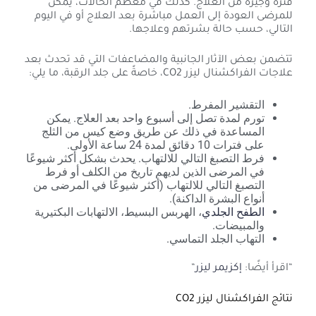
فترة وجيزة من العلاج. كذلك في معظم الحالات، يمكن
للمرضى العودة إلى العمل مباشرة بعد العلاج أو في اليوم
التالي، حسب حالة بشرتهم وعلاجها.
تتضمن بعض الآثار الجانبية والمضاعفات التي قد تحدث بعد
علاجات الفراكشنال ليزر CO2، خاصةً على جلد الرقبة، ما يلي:
التقشير المفرط.
تورم لمدة تصل إلى أسبوع واحد بعد العلاج. يمكن
المساعدة في ذلك عن طريق وضع كيس من الثلج
على فترات 10 دقائق لمدة 24 ساعة الأولى.
فرط التصبغ التالي للالتهاب. يحدث بشكل أكثر شيوعًا
في المرضى الذين لديهم تاريخ من الكلف أو فرط
التصبغ التالي للالتهاب (أكثر شيوعًا في المرضى من
أنواع البشرة الداكنة).
الطفح الجلدي
، الهربس البسيط، الالتهابات البكتيرية
والمبيضات.
التهاب الجلد التماسي.
“اقرأ أيضًا:
إكزيمر ليزر
“
نتائج الفراكشنال ليزر CO2