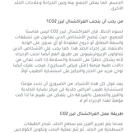
الجسم. كما يمكن الجمع بينه وبين الجراحة وعلاجات الجلد
الأخرى.
من يجب أن يتجنب الفراكشنال ليزر CO2؟
لسوء الحظ، فإن الفراكشنال ليزر CO2 ليس مناسبًا
للجميع، حيث يُنصح الأشخاص الذين يعانون من تشققات
واسعة النطاق أو جروح مفتوحة أو أي عدوى على الوجه
بالابتعاد عن إجراء الجلد هذا. كما يجب على الأشخاص الذين
يتناولون الإيزوتريتينوين عن طريق الفم أيضًا تجنب الإجراء؛
لأنه يشكل خطرًا على الصحة والسلامة.إذا كنت تعاني من
حالات طبية مزمنة (مثل مرض السكري)، فيجب عليك أيضًا
توخي مزيد من الحذر والتركيز على استشارة الطبيب أولاً.
بعد قول كل هذه الأشياء، من الضروري أن تحدد موعدًا
لاستشارة طبيب أمراض جلدية في مركز نضارة للجلدية
والليزر والتجميل بالغردقة حتى يتمكن من تقييم ما إذا كنت
مؤهلاً لهذا الإجراء أم لا.
طريقة عمل الفراكشنال ليزر CO2
عندما يتم تمرير الليزر عبر سطح الجلد، تتبخر الطبقات
السطحية من الجلد، ثم تتم عملية النحت وتكوين الكولاجين