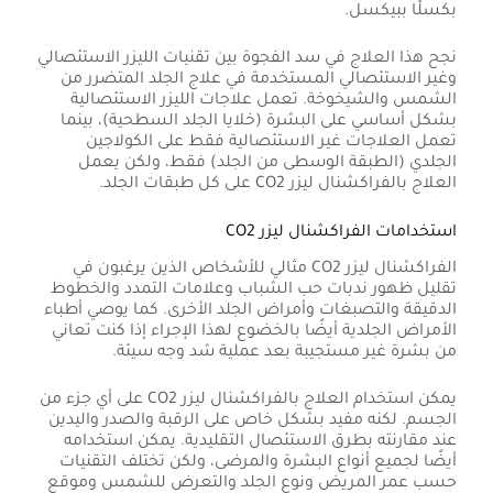
بكسلًا ببيكسل.
نجح هذا العلاج في سد الفجوة بين تقنيات الليزر الاستئصالي
وغير الاستئصالي المستخدمة في علاج الجلد المتضرر من
الشمس والشيخوخة. تعمل علاجات الليزر الاستئصالية
بشكل أساسي على البشرة (خلايا الجلد السطحية)، بينما
تعمل العلاجات غير الاستئصالية فقط على الكولاجين
الجلدي (الطبقة الوسطى من الجلد) فقط، ولكن يعمل
العلاج بالفراكشنال ليزر CO2 على كل طبقات الجلد.
استخدامات الفراكشنال ليزر CO2
الفراكشنال ليزر CO2 مثالي للأشخاص الذين يرغبون في
تقليل ظهور ندبات حب الشباب وعلامات التمدد والخطوط
الدقيقة والتصبغات وأمراض الجلد الأخرى. كما يوصي أطباء
الأمراض الجلدية أيضًا بالخضوع لهذا الإجراء إذا كنت تعاني
من بشرة غير مستجيبة بعد عملية شد وجه سيئة.
يمكن استخدام العلاج بالفراكشنال ليزر CO2 على أي جزء من
الجسم. لكنه مفيد بشكل خاص على الرقبة والصدر واليدين
عند مقارنته بطرق الاستئصال التقليدية. يمكن استخدامه
أيضًا لجميع أنواع البشرة والمرضى، ولكن تختلف التقنيات
حسب عمر المريض ونوع الجلد والتعرض للشمس وموقع