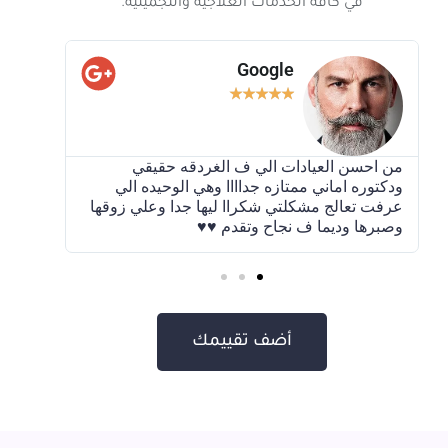
في كافة الخدمات العلاجية والتجميلية.
Google
★
★
★
★
★
من احسن العيادات الي ف الغردقه حقيقي
كان لن
ودكتوره اماني ممتازه جداااا وهي الوحيده الي
نضارة 
عرفت تعالج مشكلتي شكراا ليها جدا وعلي زوقها
باشر و
وصبرها وديما ف نجاح وتقدم ♥️♥️
وللمرك
أضف تقييمك