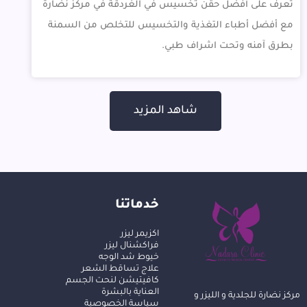
تعرف على أفضل حقن تخسيس في الغردقة في مركز نضارة
مع أفضل أطباء التغذية والتخسيس للتخلص من السمنة
بطرق آمنه وتحت اشراف طبي.
شاهد المزيد
خدماتنا
اكزيمر ليزر
فراكشنال ليزر
خيوط شد الوجه
علاج تساقط الشعر
كافيتيشن لنحت الجسم
العناية بالبشرة
مركز نضارة للجلدية و الليزر و
سياسة الخصوصية