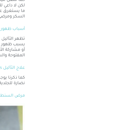
كما تنتقل نتي
لكن لا داعي ل
ما يستغرق عل
السكر ومرضى 
أسباب ظهور ا
يسبب ظهور أن
أو مشاركة ال
المفتوحة وال
علاج الثآليل Warts
كما ذكرنا يوج
نضارة للجلدية 
مرض السنط ال