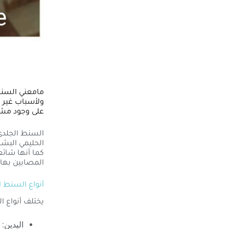
ولأسباب غير و
على وجود مشك
السنط الجلدى
الحليمي البشر
كما أنها شائع
المصابين بها
أنواع السنط ا
يختلف أنواع ا
اليدين: 