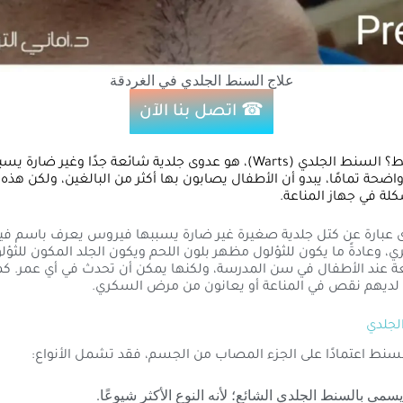
علاج السنط الجلدي في الغردقة
☎ اتصل بنا الآن
مامعني السنط؟ السنط الجلدي (Warts)، هو عدوى جلدية شائعة جدًا وغير 
اضحة تمامًا، يبدو أن الأطفال يصابون بها أكثر من البالغين، ولكن هذ
لة في جهاز المناعة.
 عبارة عن كتل جلدية صغيرة غير ضارة يسببها فيروس يعرف باسم في
ي، وعادةً ما يكون للثؤلول مظهر بلون اللحم ويكون الجلد المكون للثؤل
ة عند الأطفال في سن المدرسة، ولكنها يمكن أن تحدث في أي عمر. كما
 لديهم نقص في المناعة أو يعانون من مرض السكري.
لجلدي
لسنط اعتمادًا على الجزء المصاب من الجسم، فقد تشمل الأنواع:
يسمى بالسنط الجلدي الشائع؛ لأنه النوع الأكثر شيوعًا.