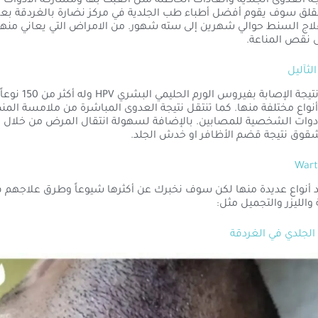
جة العدوى الجلدية والعادات الخاطئة مثل العبث بها ومشاركة الأدوات
لقلق سوف يقوم أفضل أطباء طب الجلدية في مركز نضارة بالغردقة بعلاج
اج السنط حوالي شهرين إلى سته شهور. من الامراض التي يعاني منه
نقص المناعة.
لثآليل
تظهر الثآليل نتيجة الإصابة
واع مختلفة منها. كما تنتقل نتيجة العدوى المباشرة من ملامسة المن
أدوات الشخصية للمصابين. بالإضافة لسهولة انتقال المرض من خلال ا
شقوق نتيجة قضم الأظافر او خدش الجلد.
د أنواع عديدة منها لكن سوف نخبرك عن أكثرها شيوعاً وطرق علاجهم ف
والليزر والتجميل مثل:
جلدي في الغردقة