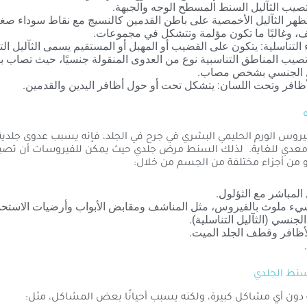
تصيب الثآليل السنط المسطح الوجه والجبهة.
تظهر الثآليل الأخمصية على باطن القدمين كالنسيج مع نقاط سوداء صغ
، وغالبًا ما تكون مؤلمة وتتشكل في مجموعات.
 التناسلية: يتكون على القضيب أو المهبل أو المستقيم يسمى الثآليل الت
 تصيب المناطق التناسبية نوع من العدوى المنقولة جنسيًا، حيث تصاب ب
ل الجنسي بشخص مصاب.
ظافر وتحت اللسان: يتشكل تحت أو حول أظافر اليدين والقدمين.
يروس الورم الحليمي البشري في جرح في الجلد، فإنه يسبب عدوى جلد
 معدي للغاية. لذلك السنط مرض جلدي حيث يمكن للفيروسات أن تص
من أجزاء مختلفة من الجسم من خلال:
 المباشر مع الثؤلول.
 ملوث بالفيروس، مثل المناشف ومقابض الأبواب وأرضيات الاستحم
لجنسي (الثآليل التناسلية).
ظافر وقطف الجلد الميت.
نط الجلدي
ون أي مشاكل كبيرة، ولكنه يسبب أحيانًا بعض المشاكل، مثل: