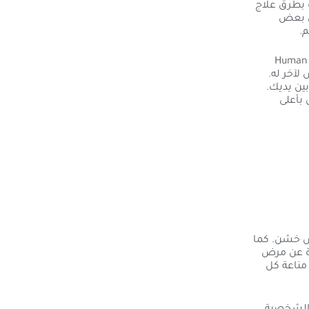
 بطرق علاج
في بعض
.
بشري Human papillomavirus
 شخص لآخر له.
بين يديك.
بأعلى
ملمس خشن. كما
رة عن مرض
مناعة كل