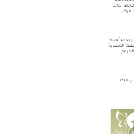
 الشخصية.
ها. غالباً
ا مرضى
 بفيروس الورم الحليمي البشري HPV وله أكثر من 150 نوعاً وبعضاً منها
طقة المصابة
لجروح
ي مركز