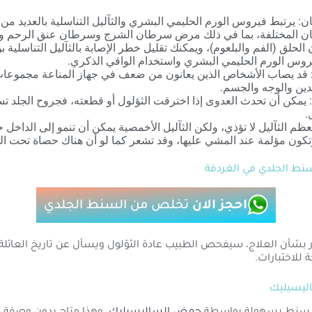
: يرتبط فيروس الورم الحليمي البشري والثآليل التناسلية بالعديد من أ
ن المختلفة، بما في ذلك مرض سرطان الشرج وسرطان عنق الرحم 
لحلق (الفم والبلعوم)، ويمكنك تقليل خطر الإصابة بالثآليل التناسلية 
روس الورم الحليمي البشري واستخدام الواقي الذكري.
 قد يصاب الأشخاص الذين يعانون من ضعف في جهاز المناعة مجموعات 
دين والوجه والجسم.
 يمكن أن تحدث العدوى إذا اخترقت الثؤلول أو قطعته، فجروح الجلد تسم
.
معظم الثآليل لا تؤذي، ولكن الثآليل الأخمصية يمكن أن تنمو إلى الداخل
تكون مؤلمة عند المشي عليها، وقد تشعر كما لو أن هناك حصاة تحت الج
نط الجلدي في الغردقة
احجز الان
تخلص من السنط الجلدي
ر بشأن العلاج، سيفحص الطبيب عادة الثؤلول ويسأل عن تاريخ العائلة 
للاختبارات.