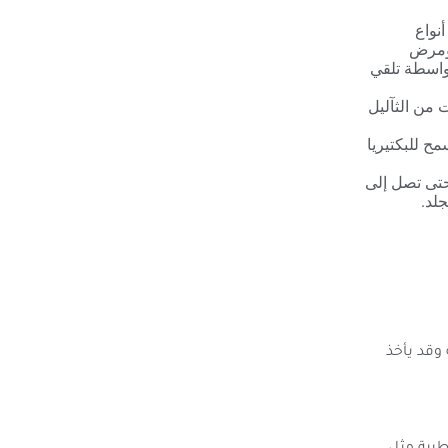
نواع
ومرض
بواسطة تلقي
من الثآليل
ح للبكتيريا
 حتى تصل إلى
لد.
وقد يأخذ