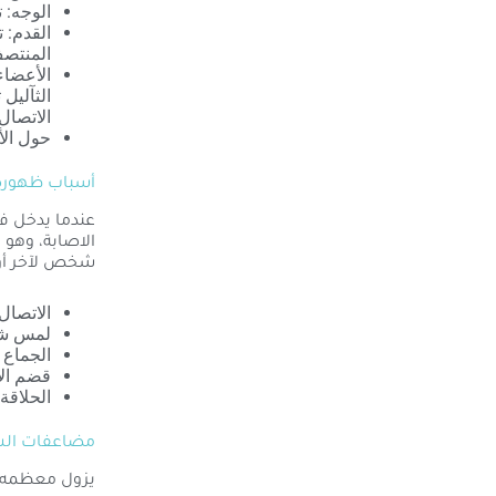
الوجه: 
القدم: 
المنتصف
الأعضاء
الثآليل
الاتصا
حول الأ
أسباب ظهوره
عندما يدخل ف
الاصابة، وهو
شخص لآخر أو 
الاتصال
لمس شيء
الجماع ا
قضم الأ
الحلاقة.
مضاعفات الس
يزول معظمه د