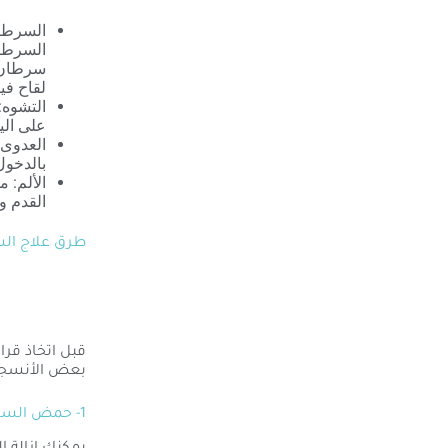
السرطان
السرطا
سرطان ا
لقاح في
التشوه:
على الي
العدوى:
بالدخول
الألم: 
القدم و
طرق علاج الس
قبل اتخاذ قرا
بعض الأنسجة 
1- حمض الساليسيليك