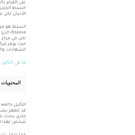
على القيام با
السنط الجلدي
الأحيان لكن 
لكن في مركز ن
حيث يوفر مرك
الشهادات والخ
ما هي الثآليل warts؟
المحتويات
ا
قد تظهر بشكل
جلدي يحدث نت
شخص لهذا ال