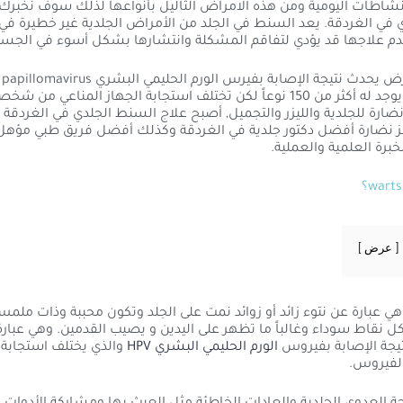
لنشاطات اليومية ومن هذه الامراض الثآليل بأنواعها لذلك سوف نخبرك
 في الغردقة. يعد السنط في الجلد من الأمراض الجلدية غير خطيرة 
عدم علاجها قد يؤدي لتفاقم المشكلة وانتشارها بشكل أسوء في الجسم
السنط هو مرض يحدث نتيجة الإصابة بفيرس الورم الحليمي ال
disease الذي يوجد له أكثر من 150 نوعاً لكن تختلف استجابة الجهاز المناعي من
ضارة للجلدية والليزر والتجميل, أصبح علاج السنط الجلدي في الغردقة 
ز نضارة أفضل دكتور جلدية في الغردقة وكذلك أفضل فريق طبي مؤهل 
برة العلمية والعملية.
عرض
لثآليل warts هي عبارة عن نتوء زائد أو زوائد نمت على الجلد وتكون محببة وذات 
 نقاط سوداء وغالباً ما تظهر على اليدين و يصيب القدمين. وهي عبا
يجة الإصابة بفيروس
الورم الحليمي البشري HPV
والذي يختلف استجابة 
فيروس.