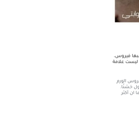
ضارة يسببها فيروس،
ه ليست علامة
روس الورم
ول خشنًا.
 ان أكثر