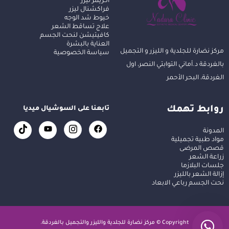
اكزيمر ليزر
فراكشنال ليزر
خيوط شد الوجه
علاج تساقط الشعر
كافيتيشن لنحت الجسم
العناية بالبشرة
مركز نضارة للجلدية و الليزر و التجميل
سياسة الخصوصية
بالغردقة د.أماني التوابتي النصر، اول
الغردقة، البحر الأحمر
روابط تهمك
تابعنا على السوشيال ميديا
المدونة
مواد طبية تجميلية
قصص المرضى
زراعة الشعر
جلسات البلازما
إزالة الشعر بالليزر
نحت الجسم رباعي الابعاد
Copyright © مركز نضارة للجلدية والليزر والتجميل بالغردقة.