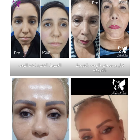
قبل-و-بعد-شد-الوجه-بالخيوط
الخيوط الذهبية لشد الوجه
بالغردقه