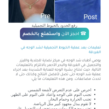
رفع الخدود بالخيوط التجميلية
☎
احجز الآن
واستمتع بالخصم
تعليمات بعد عملية الخيوط التجميلية لشد الوجه في
الغردقة
يوصي أطباء شد الوجه في مركز نضارة للجلدية والليزر
والتجميل في الغردقة والبحر الأحمر بالالتزام بالتعليمات
التالية. حيث تحتاج بشرة الوجه للعناية الشديدة بعد اجراء
عملية شد الوجه حتى تصل لأفضل النتائج وكذلك حتى لا
تحدث مضاعفات. ومن هذه التعليمات ما يلي:
احرص على عدم التعرض لأشعة الشمس.
تجنب النوم على الوجه واعتاد على النوم على الظهر.
تجنب الحرارة وحمام البخار.
لا تقوم ببذل مجهود كبير مثل الرياضة.
تجنب وضع الكريمات ومستحضرات التجميل على