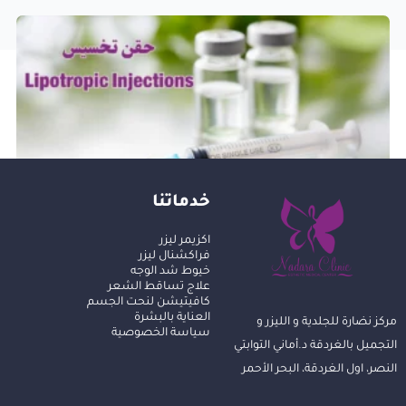
خدماتنا
حقن تخسيس في الغردقة
اكزيمر ليزر
فراكشنال ليزر
خيوط شد الوجه
علاج تساقط الشعر
كافيتيشن لنحت الجسم
العناية بالبشرة
مركز نضارة للجلدية و الليزر و
سياسة الخصوصية
التجميل بالغردقة د.أماني التوابتي
النصر، اول الغردقة، البحر الأحمر