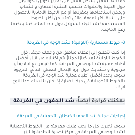
كما أنها تعمل بشكل فعال على تعزيز تكوين الكولاجين
حول الخيط والأشواك تكسب البشرة النضارة والشباب.
ويمكن استخدامها بمفردها أو مع الخيط الأحادية للحصول
على بشرة أكثر نعومة. والتي تعتبر من أكثر الخيوط
المستخدمة لشد الجلد المترهل حول خط الفك، كما يمكنها
رفع الحاجب.
3- خيوط مسمارية (اللولبية) لشد الوجه في الغردقة
إذا كنت تتطلع إلى إعطاء مناطق من وجهك حجمًا، فإن
الخيوط اللولبية تعد خيارًا ممتازً يتم اختياره من قبل أفضل
أطباء عملية شد الوجه في الغردقة. كما تتوفر مع احادية أو
مزدوجة و تتشابك حول إبرة الإدخال لتعطي النتائج المرجوة.
سوف يحدد أفضل أطباء عملية شد الوجه في الغردقة
بالخيوط التجميلية في مركز نضارة إذا كان يناسبك هذا النوع
ام لا.
يمكنك قراءة أيضاً:
شد الجفون في الغردقة
إجراءات عملية شد الوجه بالخيطان التجميلية في الغردقة
سوف نخبرك كل ما يجب عليك معرفته عن الخيوط التجميلية
لشد الوجه في الغردقة في مركز نضارة للجلدية والليزر