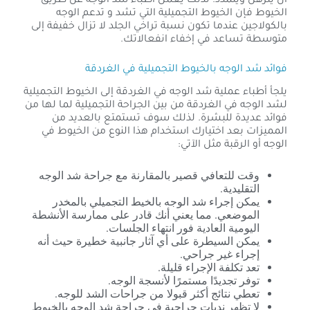
أن يترهل ويتمدد. لذلك يعمل أطباء شد الوجه عن طريق
الخيوط فإن الخيوط التجميلية التي تشد و تدعم الوجه
بالكولاجين عندما تكون نسبة تراخي الجلد لا تزال خفيفة إلى
متوسطة تساعد في إخفاء انفعالاتك.
فوائد شد الوجه بالخيوط التجميلية في الغردقة
يلجأ أطباء عملية شد الوجه في الغردقة إلى الخيوط التجميلية
لشد الوجه في الغردقة من بين الجراحة التجميلية لما لها من
فوائد عديدة للبشرة. لذلك سوف تستمتع بالعديد من
المميزات بعد اختيارك استخدام هذا النوع من الخيوط في
الوجه أو الرقبة مثل الآتي:
وقت للتعافي قصير بالمقارنة مع جراحة شد الوجه
التقليدية.
يمكن إجراء شد الوجه بالخيط التجميلي بالمخدر
الموضعي. مما يعني أنك قادر على ممارسة الأنشطة
اليومية العادية فور انتهاء الجلسات.
يمكن السيطرة على أي آثار جانبية خطيرة حيث أنه
إجراء غير جراحي.
تعد تكلفة الإجراء قليلة.
توفر تجديدًا مستمرًا لأنسجة الوجه.
تعطي نتائج أكثر قبولا من جراحات الشد للوجه.
لا تظهر ندبات جراحية في جراحة شد الوجه بالخيوط