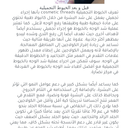
قبل و بعد الخيوط التجميلية
تعرف الخيوط التجميلية cosmetic threads بأنها إجراء
تجميلي يعمل على شد البشرة من خلال كانيولا طبية تحتوي
على مادة خيطية طبية وظيفتها رفع الوجه لأعلى. كما تعتبر
عملية شد الوجه بالخيوط هو إجراء تجميلي يستخدم أيضاً
لأهداف أخرى حيث تهدف أيضًا إلى رفع الثدي وشده ليبدو
بمظهر أكثر جاذبية. علاوة على أنها طريقة مثالية حيث
تساعد في زيادة إفراز الكولاجين إلى المناطق المعالجة.
بالإضافة لأنه ويعمل الكولاجين على إبطاء معدل ظهور
علامات التقدم في العمر مثل التجاعيد و الخطوط الدقيقة
في الوجه. سوف تتمكن من اجراء عملية شد الوجه بالخيوط
التجميلية مع أفضل أطباء شد الوجه بالخيوط في الغردقة
في مركز نضارة.
كما يساعد أيضًا بشكل كبير في دعم عوامل النمو التي تؤثر
على البشرة، بالإضافة إلى استخدامه في التئام الجروح.
ويحافظ كذلك على البشرة قوية ونضرة، فمع التقدم في
العمر تنتج أجسامنا تدريجيًا كية أقل وأقل من الكولاجين.
كما يؤدي ذلك إلى انخفاض في نسبة سماكة الجلد بنحو
80% في عم 70 عامًا تقريبًا الذي يعد عاملًا كبيرًا في تكوين
الجلد الزائد والتجاعيد. حيث ينمو الجلد بشكل أضعف حيث
يكون غير قادر على دعم الأنسجة تحته بشكل كافِ، مما يعني