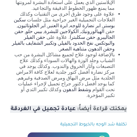
الإيلاستين الذي يعمل على استعادة البشرة لمرونتها
مما يمنع ظهور الخطوط الدقيقة والتجاعيد.
علاوة على وجود طرق أخرى من التقنيات وكذلك
العلاجات التجميلية الغير جراحية مثل جلسات
سكين
بوستر
,
ابر نضارة للوجه
,
ابرة العنبر
,
ابر الجلوتاثيون
,
حقن
الهيالورونيك
,
الكولاجين للبشرة
,
بيبي حلو
,
حقن
الجاليبرو
,
حقن سكلبترا
. علاوة على
حقن الفيلر
والبوتكس
,
نفخ الخدود بالفيلر
, وتكبير الشفايف بالفيلر
وحقن الدهون متناهية الصغر
.
بالإضافة لوجود علاج لجميع مشاكل البشرة من حب
الشباب وجلد الوزة والهالات السوداء وكذلك علاج
التصبغات وآثار الحروق والندوب. وكذلك يوجد في
مركز نضارة أفضل كتور جلدية لعلاج كافة الامراض
الجلدية مثل مرض البهاق ومرض الصدفية وغيرهم.
كما يوجد أفضل دكتور جراح تجميل لإجراء عمليات
نحت القوام
وشفط الدهون
وكذلك تكبير الثدي أو
تكبير المؤخرة.
يمكنك قراءة أيضاً:
عيادة تجميل في الغردقة
تكلفة شد الوجه بالخيوط التجميلية