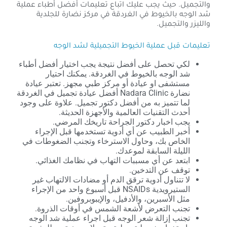
والتجميل. حيث يجب عليك اتباع تعليمات أفضل أطباء عملية
شد الوجه بالخيوط في الغردقة في مركز نضارة للجلدية
والليزر والتجميل.
تعليمات قبل عملية الخيوط التجميلية لشد الوجه
لكي تحصل على أفضل نتيجة يجب اختيار أفضل أطباء
شد الوجه بالخيوط في الغردقة. يمكنك احتيار
مستشفى او عيادة أو مركز طبي مجهز. تعتبر عيادة
نضارة Nadara Clinic أفضل عيادة تجميل في الغردقة
لما تتميز به من أفضل دكتور تجميل. علاوة على وجود
أحدث التقنيات العالمية والأجهزة الحديثة.
يجب اخبار دكتور الجراحة تاريخك المرضي.
أخبر الطبيب عن أي أدوية تستخدمها قبل الإجراء
الخاص بك، وحاول الاسترخاء وتجنب الضغوطات في
الليلة السابقة لموعدك.
ابتعد عن أي مسببات التهاب في نظامك الغذائي.
توقف عن التدخين.
لا تتناول أدوية ترقق الدم أو مضادات الالتهاب غير
الستيرويدية NSAIDs قبل أسبوع واحد من الإجراء
مثل الأسبرين، والأدفيل، والإيبوبروفين.
تجنب التعرض لأشعة الشمس في أوقات الذروة.
تجنب إزالة شعر الوجه قبل اجراء عملية شد الوجه