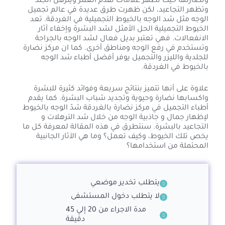
ونضارتها حيث تظهر علامات تقدم العمر ويترهل الجلد
وتظهر التجاعيد، لكن ظهرت طرق عديدة في عالم تجميل
الوجه مثل شد الوجه بالخيوط التجميلية في الغردقة. تعد
الخيوط التجميلية الحل الأمثل لشد البشرة وإخفاء آثار
الانفعالات. فهي تعتبر بديل فعال لشد الوجه بالجراحة
وتستخدم في رفع الوجه ومناطق أخرى. كما ان مركز نضارة
للجلدية والليزر والتجميل يوفر أفضل أطباء شد الوجه
بالخيوط في الغردقة.
علاوة على أنها تتميز بنتائج سريعة وفوائد كثيرة للبشرة
واكسابها نضارة وحيوية وتجديد شباب البشرة. كما يقدم
أطباء التجميل في مركز نضارة بالغردقة شدّ الوجه بالخيوط
لإظهار جمال و جاذبية الوجه من خلال شد الترهلات و
التجاعيد بالبشرة. سنتطرق في هذه المقالة لمعرفة كل ما
يخص تلك الخيوط، وكيف تعمل؟ وما هي الآثار الجانبية
المحتملة من استخدامها؟
يتطلب تخدير موضعي
لا يتطلب دخول المستشفى
مدة الاجراء من 20 إلي 45
دقيقة