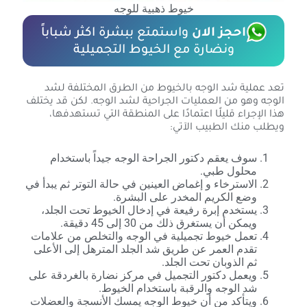
خيوط ذهبية للوجه
احجز الان
واستمتع ببشرة اكثر شباباً
ونضارة مع الخيوط التجميلية
تعد عملية شد الوجه بالخيوط من الطرق المختلفة لشد
الوجه وهو من العمليات الجراحية لشد الوجه. لكن قد يختلف
هذا الإجراء قليلًا اعتمادًا على المنطقة التي تستهدفها،
ويطلب منك الطبيب الآتي:
سوف يعقم دكتور الجراحة الوجه جيداً باستخدام
محلول طبي.
الاسترخاء و إغماض العينين في حالة التوتر ثم يبدأ في
وضع الكريم المخدر على البشرة.
يستخدم إبرة رفيعة في إدخال الخيوط تحت الجلد،
ويمكن أن يستغرق ذلك من 30 إلى 45 دقيقة.
تعمل خيوط تجميلية في الوجه والتخلص من علامات
تقدم العمر عن طريق شد الجلد المترهل إلى الأعلى
ثم الذوبان تحت الجلد.
ويعمل دكتور التجميل في مركز نضارة بالغردقة على
شد الوجه والرقبة باستخدام الخيوط.
ويتأكد من أن خيوط الوجه يمسك الأنسجة والعضلات