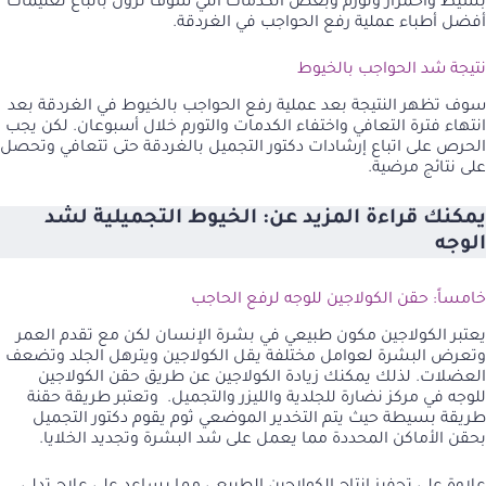
بسيط واحمرار وتورم وبعض الكدمات التي سوف تزول باتباع تعليمات
أفضل أطباء عملية رفع الحواجب في الغردقة.
نتيجة شد الحواجب بالخيوط
سوف تظهر النتيجة بعد عملية رفع الحواجب بالخيوط في الغردقة بعد
انتهاء فترة التعافي واختفاء الكدمات والتورم خلال أسبوعان. لكن يجب
الحرص على اتباع إرشادات دكتور التجميل بالغردقة حتى تتعافي وتحصل
على نتائج مرضية.
يمكنك قراءة المزيد عن:
الخيوط التجميلية لشد
الوجه
خامساً: حقن الكولاجين للوجه لرفع الحاجب
يعتبر الكولاجين مكون طبيعي في بشرة الإنسان لكن مع تقدم العمر
وتعرض البشرة لعوامل مختلفة يقل الكولاجين ويترهل الجلد وتضعف
العضلات. لذلك يمكنك زيادة الكولاجين عن طريق حقن الكولاجين
للوجه في مركز نضارة للجلدية والليزر والتجميل. وتعتبر طريقة حقنة
طريقة بسيطة حيث يتم التخدير الموضعي ثوم يقوم دكتور التجميل
بحقن الأماكن المحددة مما يعمل على شد البشرة وتجديد الخلايا.