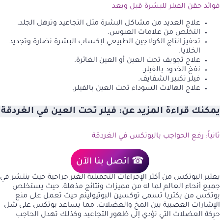
فوائد حقن الفيلر للبشرة قبل وبعد
علاج العديد من مشاكل البشرة مثل التجاعيد وترهل الجلد.
التخلص من علامات العبوس.
تحفيز انتاج الكولاجين الطبيعي لإكساب البشرة نضارة وتجديد
الخلايا.
علاج تجويف تحت العين أو العين الغائرة.
نفخ الخدود بالفيلر
.
فيلر تكبير الشفايف
.
علاج الهالات السوداء تحت العين بالفيلر
.
يمكنك قراءة المزيد عن:
فيلر تحت العين في الغردقة
ثانياُ: رفع الحواجب بالبوتكس في الغردقة
☎ اتصل بنا الآن
يعتبر البوتكس من أكثر الإجراءات التجميلية الغير جراحية حيث ينتشر في
جميع أنحاء العالم لما له من مميزات ونتائج مذهلة. حيث يستخلص
بوتكس من بكتريا تسمى توكسين البوتيولينم حيث تعمل على منع
الإشارات العصبية بين المخ والعضلات. مما يساعد بوتكس على شل
حركة العضلات التي تؤدي إلى ظهور التجاعيد وكذلك تهدل الحاجب