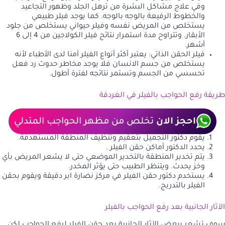
وفي علاج مشاكل البشرة من ترهل الجلد وظهور التجاعيد
والخطوط الرفيعة بالوجه بالوجه. كما يوجد فيلر طبيعي
يستخلص من المريض نفسه وفيلر حيواني يستخلص من جلود
الأبقار. وتتراوح مدة استمرار نتائج فيلر الكولاجين من 4 إلى 6
أشهر.
فيلر الحقن الذاتي: يعتبر أكثر أنواع الفيلر آمنا لدى الأطباء لأنه
يستخلص من جسم الانسان فلا يوجد مخاطر حدوث رد فعل
تحسسي من الجسم.وتستمر نتائجه لفترة أطول.
طريقة رفع الحواجب بالفيلر في الغردقة
احجز الان
تخلص من مظهر الحواجب المتدلي
يقوم دكتور التجميل بتعقيم وتنظيف المنطقة المستهدفة.
يحدد الدكتور أماكن حقن الفيلر .
يتم تخدير المنطقة بالتخدير الموضعي حتى لا يشعر المريض بأي
وخز يحدث. ويتنظر الطبيب حتى يؤثر المخدر.
يستخدم دكتور حقن الفيلر في مركز نضارة ابر دقيقة ويقوم بحقن
الفيلر بالتدريج.
الآثار الجانبية بعد رفع الحواجب بالفيلر
سوف تشعر ببعض الآثار الجانبية بعد حقن الفيلر لرفع الحواجب لكن