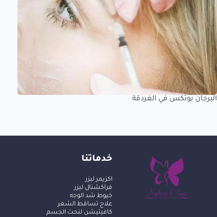
اليرجان بوتكس في الغردقة
خدماتنا
اكزيمر ليزر
فراكشنال ليزر
خيوط شد الوجه
علاج تساقط الشعر
كافيتيشن لنحت الجسم