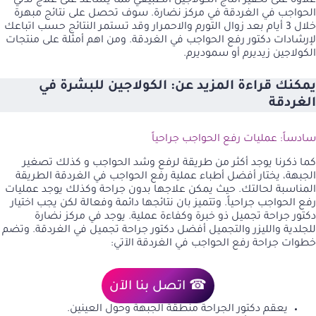
علاوة على تحفيز انتاج الكولاجين الطبيعي مما يساعد على علاج تدلي
الحواجب في الغردقة في مركز نضارة. سوف تحصل على نتائج مبهرة
خلال 3 أيام بعد زوال التورم والاحمرار وقد تستمر النتائج حسب اتباعك
لإرشادات دكتور رفع الحواجب في الغردقة. ومن اهم أمثلة على منتجات
الكولاجين زيديرم أو سموديرم.
يمكنك قراءة المزيد عن:
الكولاجين للبشرة في
الغردقة
سادساً: عمليات رفع الحواجب جراحياً
كما ذكرنا يوجد أكثر من طريقة لرفع وشد الحواجب و كذلك
تصغير
الجبهة
، يختار أفضل أطباء عملية رفع الحواجب في الغردقة الطريقة
المناسبة لحالتك. حيث يمكن علاجها بدون جراحة وكذلك يوجد عمليات
رفع الحواجب جراحياً. وتتميز بان نتائجها دائمة وفعالة لكن يجب اختيار
دكتور جراحة تجميل ذو خبرة وكفاءة عملية. يوجد في مركز نضارة
للجلدية والليزر والتجميل أفضل دكتور جراحة تجميل في الغردقة. وتضم
خطوات جراحة رفع الحواجب في الغردقة الآتي:
☎ اتصل بنا الآن
يعقم دكتور الجراحة منطقة الجبهة وحول العينين.