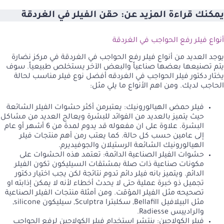
يمكنك قراءة المزيد عن:
حقن الفيلر في الغردقة
أنواع فيلر رفع الحواجب في الغردقة
يوجد العديد من أنواع فيلر رفع الحواجب في الغردقة في مركز نضارة
يتم تصنيعها بعضها صناعياً والبعض الآخر يستخلص طبيعياً. سوف
يختار دكتور فيلر الحواجب في الغردقه أفضل نوع فيلر مناسب لحالة
الحاجب لديك. ومن اهم الأنواع ما يلي مثل:
فيلر
حمض الهيالورونيك
: يعتبرمن أكثر حشوات الفيلر الشائعة
حيث يتميز بالعديد من الفوائد للبشرة ويعالج العديد من مشاكل
البشرة. علاوة على ان مفعوله قد يدوم لمدة من 6 أشهر أو عام
إلى عامين حسب كل حالة. كما يعتب رمن أهم منتجات فيلر
الهيالورونيك الشائعة الرستيلان والجوفيديرم.
حشوات الفيلر الصناعية الدائمة: تعتمد هذه الحشوات على
مكونات صناعية ذات صلة بمشتقات السيليكون تكون الفيلر
الدائم. ويتميز بانه فيلر دائم تدوم نتائجة لكن يجب اختيار دكتور
تجميل ذو خبرة عملية حتى لا يحدث أخطاء لأنه لا يمكن إذابته او
تصحيحه مثل الفيلر المؤقت. ومن أمثلة منتجات الفيلر الصناعية
مثل البيلافيل Bellafill, سكلبترا Sculptra, سيليكون silicone,
والرادييس Radiesse.
فيلر الكولاجين: ينتشر استخدام فيلر الكولاجين لرفع الحواجب