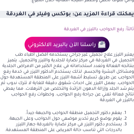
والتي سوف تختفي وتظهر النتيجة النهائية خلال أسبوع.
يمكنك قراءة المزيد عن:
بوتكس وفيلر في الغردقة
ثالثاً: رفع الحواجب بالليزر في الغردقة
راسلنا الآن بالبريد الالكتروني
يعتبر الليزر علاج تجميلي غير جراحي يستخدمه أفضل أطباء طب
التجميل في الغردقة في مركز نضارة للجلدية والليزر والتجميل. يتميز
بنتائجه الفعالة وتعدد استخداماته في علاج الكثير من الامراض الجلدية
ومشاكل البشرة والجسم. لذلك يستخدم الدكتور الليزر في خدمة رفع
الحواجب عن طريق تسليط أشعة الليزر على المنطقة المستهدفة حول
الحواجب. يعمل الليزر على احداث شقوق دقيقة للغاية لا تترك ندوب ثم
يتم شد الجلد وإزالة الدهون الزائدة والتخلص من الترهلات. مما يعطي
نتائج فعالة تغني عن جراحة رفع الحواجب. وخطوات رفع الحواجب
بالليزر في الغردقة
يعقم دكتور التجميل منطقة الحواجب والجبهة جيداً.
يقوم بوضع كريم تخدير موضعي حول الحواجب وعلى الجبهة.
يستخدم دكتور الليزر في مركز نضارة بالغردقة جهاز الليزر
بالدرجات التي تناسب حالة المريض على المنطقة المستهدفة.