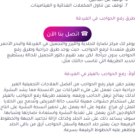
توقف عن التدخين.
توقف عن تناول المكملات الغذائية و الفيتامينات.
طرق رفع الحواجب في الغردقة
☎ اتصل بنا الآن
يوفر لك مركز نضارة للجلدية والليزر والتجميل في الغردقة والبحر الأحمر
طرق متعددة لرفع الحواجب. حيث يوجد طرق جراحية وطرق رفع
الحواجب بدون جراحة. لكن بعد تقييم دكتور التجميل للحالة يستطيع
تحديد الطريقة التي تناسب حالتك مثل:
أولاً: رفع الحواجب بالفيلر في الغردقة
يعتبر حقن فيلر رفع الحواجب من أفضل العلاجات التجميلية الغير
جراحية حيث تعمل على مليء الفراغات بين الانسجة مما يشد البشرة.
لذلك يعالج ترهل الحاجب ورفعه. وتعتمد طريقة رفع الحواجب بالفيلر
على استخدام حشوات معينة تناسب حالة المريض وتندمج بين الخلايا
لتملئ أي فراغ. علاوة على أنه يعمل على تحفيز أنسجة البشرة على انتاج
الكولاجين الذي يعمل على تغذية البشرة واستعادة نضارتها وشبابها.
سوف يساعد ذلك على شد الجلد وكذلك ازالة تجاعيد الجبهة والخطوط
الرفيعة حيث يعتبر جلد الجبهة وأسفل الحواجب أرق من باقي الجلد
وتظهر عليه الخطوط الرفيعة بسرعة.