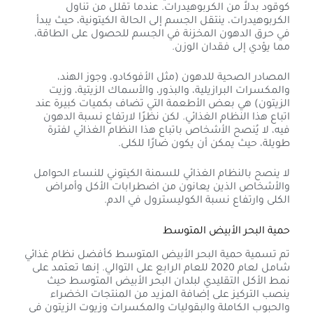
كوقود بدلاً من الكربوهيدرات. عندما تقلل من تناول
الكربوهيدرات، ينتقل الجسم إلى الحالة الكيتونية، حيث يبدأ
في حرق الدهون المخزنة في الجسم للحصول على الطاقة،
مما يؤدي إلى فقدان الوزن.
المصادر الصحية للدهون (مثل الأفوكادو، وجوز الهند،
والمكسرات البرازيلية، والبذور، والأسماك الزيتية، وزيت
الزيتون) هي بعض الأطعمة التي تضاف بكميات كبيرة عند
اتباع هذا النظام الغذائي. لكن نظرًا لارتفاع نسبة الدهون
فيه، لا يُنصح الأشخاص باتباع هذا النظام الغذائي لفترة
طويلة، حيث يمكن أن يكون ضارًا للكلى.
لا ينصح بالنظام الغذائي للسمنة الكيتوني للنساء الحوامل
والأشخاص الذين يعانون من اضطرابات الأكل وأمراض
الكلى وارتفاع نسبة الكوليسترول في الدم.
حمية البحر الأبيض المتوسط
تم تسمية حمية البحر الأبيض المتوسط ​​كأفضل نظام غذائي
شامل لعام 2020 للعام الرابع على التوالي. إنها تعتمد على
نمط الأكل التقليدي لبلدان البحر الأبيض المتوسط ​​حيث
ينصب التركيز على إضافة المزيد من المنتجات الخضراء
والحبوب الكاملة والبقوليات والمكسرات وزيوت الزيتون في