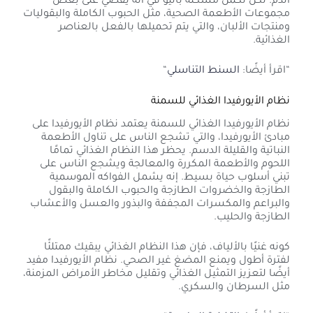
الدم. لكن تكمن مشكلة باليو في أنه يقضي على بعض
مجموعات الأطعمة الصحية، مثل الحبوب الكاملة والبقوليات
ومنتجات الألبان، والتي يتم تحميلها بالفعل بالعناصر
الغذائية.
“اقرأ أيضًا:
السنط التناسلي
“
نظام الأيورفيدا الغذائي للسمنة
نظام الأيورفيدا الغذائي للسمنة يعتمد نظام الأيورفيدا على
مبادئ الأيورفيدا، والتي تشجع الناس على تناول الأطعمة
النباتية والقليلة الدسم. يحظر هذا النظام الغذائي تمامًا
اللحوم والأطعمة المكررة والمعالجة ويشجع الناس على
تبني أسلوب حياة بسيط. إنه يشمل الفواكه الموسمية
الطازجة والخضروات الطازجة والحبوب الكاملة والبقول
والبراعم والمكسرات المجففة والبذور والعسل والأعشاب
الطازجة والحليب.
كونه غنيًا بالألياف، فإن هذا النظام الغذائي يبقيك ممتلئًا
لفترة أطول ويمنع المضغ غير الصحي. نظام الأيورفيدا مفيد
أيضًا لتعزيز التمثيل الغذائي وتقليل مخاطر الأمراض المزمنة،
مثل السرطان والسكري.