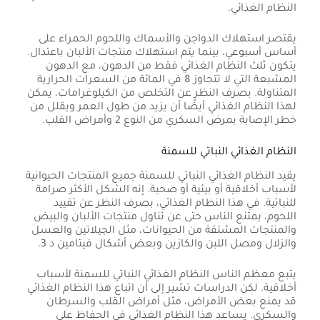
النظام الغذائي.
يقتصر استهلاك الدواجن والأسماك واللحوم الحمراء على
أساس أسبوعي، بينما يتم استهلاك منتجات الألبان باعتدال.
يتكون ثلث النظام الغذائي فقط من الدهون، مع الدهون
المشبعة التي لا تتجاوز 8 في المائة من السعرات الحرارية
المتناولة. بصرف النظر عن التخلص من الكيلوغرامات، يمكن
لهذا النظام الغذائي أيضًا أن يزيد من طول العمر ويقلل من
خطر الإصابة بمرض السكري من النوع 2 وأمراض القلب.
النظام الغذائي النباتي للسمنة
يقيد النظام الغذائي النباتي للسمنة جميع المنتجات الحيوانية
لأسباب أخلاقية أو بيئية أو صحية. إنه الشكل الأكثر صرامة
للنباتية. في هذا النظام الغذائي، بصرف النظر عن تقييد
اللحوم، يمتنع الناس حتى عن تناول منتجات الألبان والبيض
والمنتجات المشتقة من الحيوانات، مثل الجيلاتين والعسل
والزلال ومصل اللبن والكازين وبعض أشكال فيتامين د 3.
يتبع معظم الناس النظام الغذائي النباتي للسمنة لأسباب
أخلاقية. لكن الدراسات تشير إلى أن اتباع هذا النظام الغذائي
قد يمنع بعض الأمراض، مثل أمراض القلب والسرطان
والسكري. يساعد هذا النظام الغذائي في الحفاظ على