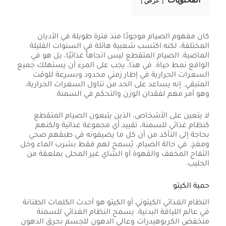
عرض
كان مفهوم الصيام موجودًا منذ فترة طويلة في الأديان
المختلفة، لكنه اكتسب شعبية هائلة في السنوات القليلة
الماضية. الصيام المتقطع ليس اتجاهاً غذائيًا، بل هو في
الواقع نمط حياة. في هذا، يجب على المرء أن يستهلك جميع
السعرات الحرارية في إطار زمني محدود وبسرعة للوقت
المتبقي. إنه يساعد على الحد من تناول السعرات الحرارية،
وهو أمر مهم لفقدان الوزن والتحكم في السمنة.
لا يتعين على الأشخاص، الذين يتبعون الصيام المتقطع
كنظام غذائي للسمنة، تقييد أي مجموعة غذائية ولكنهم
بحاجة إلى التأكد من أن كل ما يضيفونه في طبقهم صحي
ومغذٍ. في حالة الصيام، يُسمح لهم فقط بشرب الماء وخل
التفاح المخفف والقهوة أو الشاي غير المحلى بملعقة من
الحليب.
حمية الكيتو
النظام الغذائي الكيتوني أو الكيتو هو أحدث الكلمات الطنانة
في عالم اللياقة البدنية. يسمح النظام الغذائي للسمنة
منخفض الكربوهيدرات وعالي الدهون للجسم بحرق الدهون