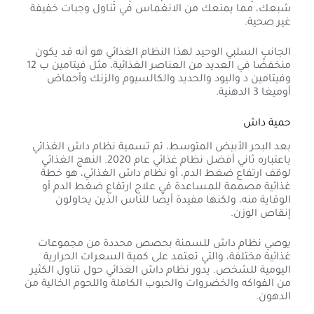
شبعك، مما يمنعك من الانغماس في تناول وجبات خفيفة
غير صحية.
الجانب السلبي الوحيد لهذا النظام الغذائي هو أنه قد يكون
منخفضًا في العديد من العناصر الغذائية، مثل فيتامين ب 12
وفيتامين د واليود والحديد والكالسيوم والزنك وأحماض
أوميغا 3 الدهنية.
حمية داش
بعد البحر الأبيض المتوسط​، تم تسمية نظام داش الغذائي
باعتباره ثاني أفضل نظام غذائي عام 2020. النهج الغذائي
لوقف ارتفاع ضغط الدم، أو نظام داش الغذائي، هو خطة
غذائية مصممة للمساعدة في علاج ارتفاع ضغط الدم أو
الوقاية منه، ولكنها مفيدة أيضًا للناس الذين يحاولون
إنقاص الوزن.
يوصي نظام داش للسمنة بحصص محددة من مجموعات
غذائية مختلفة، والتي تعتمد على كمية السعرات الحرارية
اليومية للشخص. يدور نظام داش الغذائي حول تناول الكثير
من الفواكه والخضروات والحبوب الكاملة واللحوم الخالية من
الدهون.