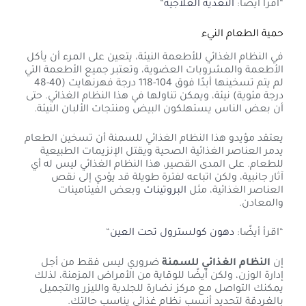
“اقرأ أيضًا:
التغذية العلاجية
“
حمية الطعام النيء
في النظام الغذائي للأطعمة النيئة، يتعين على المرء أن يأكل
الأطعمة والمشروبات العضوية، وتعتبر جميع الأطعمة التي
لم يتم تسخينها أبدًا فوق 104-118 درجة فهرنهايت (40-48
درجة مئوية) نيئة، ويمكن تناولها في هذا النظام الغذائي. حتى
أن بعض الناس يستهلكون البيض ومنتجات الألبان النيئة.
يعتقد مؤيدو هذا النظام الغذائي للسمنة أن تسخين الطعام
يدمر العناصر الغذائية الصحية ويقتل الإنزيمات الطبيعية
للطعام. على المدى القصير، هذا النظام الغذائي ليس له أي
آثار جانبية، ولكن اتباعه لفترة طويلة قد يؤدي إلى نقص
العناصر الغذائية، مثل
البروتينات
وبعض الفيتامينات
والمعادن.
“اقرأ أيضًا:
دهون كولسترول تحت العين
“
إن
النظام الغذائي للسمنة
ضروري ليس فقط من أجل
إدارة الوزن، ولكن أيضًا للوقاية من الأمراض المزمنة، لذلك
يمكنك التواصل مع مركز نضارة للجلدية والليزر والتجميل
بالغردقة لتحديد أنسب نظام غذائي يناسب حالتك.