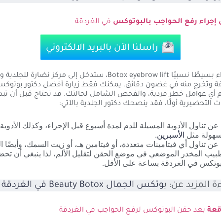
 إجراء رفع الحواجب بالبوتوكس
في الغردقة
راسلنا الآن بالبريد الالكتروني
يعد هذا الإجراء بسيطًا نسبيًا Botox eyebrow lift، ستدخل إلى مركز نضارة 
ردقة وتخرج منه في غضون دقائق. يمكنك فقط زيارة أفضل دكتور بوتوك
م أي عوامل خطر فردية، والفحص الشامل لحالتك. قد تحتاج قبل أن تبدأ 
لتحضيرية أولًا، فقد ينصحك دكتور الجلدية بالآتي:
عن تناول الأدوية المسيلة للدم لمدة أسبوع قبل الإجراء، وكذلك الأدوية
سهولة مثل
الأسبرين
.
عن تناول أي فيتامينات متعددة، أو فيتامين هـ، أو زيت السمك، وأيضًا ا
بيب المخدر الموضعي في موضع الحقن لتقليل الألم، لذا ينبغي أن تح
وتكس في الغردقة بساعة على الأقل.
 المزيد عن: ب
وتكس الجمال Beauty Botox في الغردقة
قعة
بعد حقن البوتوكس لرفع الحواجب في الغردقة