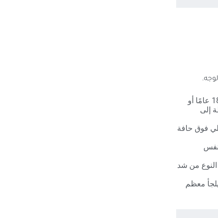
وجه.
يوصى باستخدام تقنية رفع الحواجب بالبوتكس للبالغين الذين تتراوح أعمارهم 18 عامًا أو
ة إلى
لي فوق حافة
 نفس
 النوع من شد
يلجأ معظم