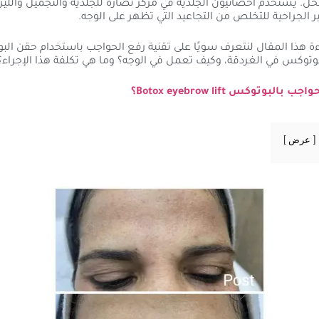
حل. يستخدم أخصائيون الجلدية في مركز نضارة للجلدية والتجميل والليز
ير الجراحية للتخلص من التجاعيد التي تظهر على الوجه.
ة هذا المقال لنتعرف سويًا على تقنية رفع الحواجب باستخدام حقن ال
وتوكس في الغردقة، وكيف تعمل في الوجه؟ وما هي تكلفة هذا الإجراء؟
البوتوكس Botox eyebrow lift؟
عرض