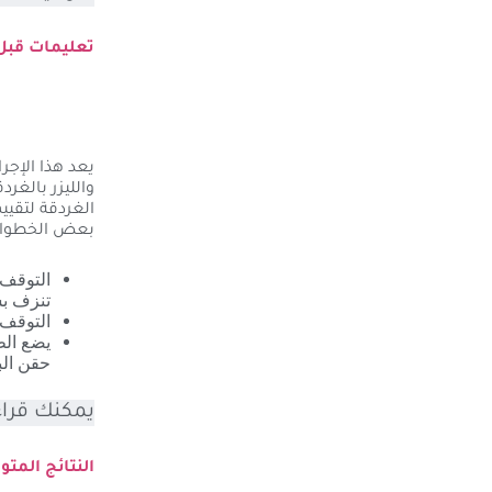
تعليمات قبل
والليزر بالغ
الغردقة لتقيي
بعض الخطوات ا
التوقف 
تنزف ب
التوقف 
يضع الط
حقن الب
يمكنك قراءة
النتائج المتو