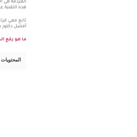
الغردقة هي ال
هذه التقنية غ
تابع معي قراء
أفضل دكتور ب
ما هو رفع الحواجب ب
المحتويات