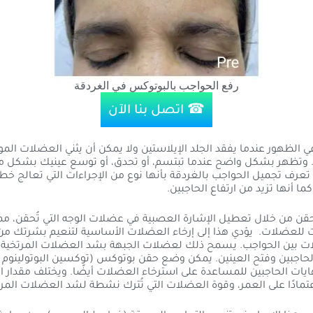
رفع الحواجب بالبوتوكس في الغردقة
☎ اتصل بنا الآن
 في الظهور عندما يفقد الجلد الإيلاستين ولا يمكن أن يثني العضلات ال
. وتظهر بشكل واضح عندما تبتسم، أو تحدق، أو توسع عينيك بشكل مف
تعرف تجميل الحواجب بالغردقة بأنها نوع من الإجراءات التي تعالج خ
كما أنها تزيد من ارتفاع الحاجبين.
قن من خلال تعطيل الإشارة العصبية في عضلات الوجه التي تُحقن، مما
لعضلات. يؤدي هذا إلى إرخاء العضلات الأساسية لتنعيم بشرتك من 
ات بين الحواجب. يسمح ذلك لعضلات الجبهة بشد العضلات المرتخية بي
الحاجبين وفتح العينين. يمكن وضع حقن بوتوكس (توكسين البوتولينوم م
يات الحاجبين للمساعدة على استرخاء العضلات أيضًا. ويختلف مقدار ال
مادًا على العمر، وقوة العضلات التي تُترك نشطة لشد العضلات المرت