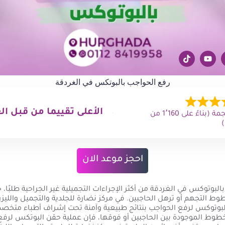
رفع الحواجب بالبوتكس في الغردقة
الأعلى تقييما من قبل ال
4.9 من 5 نجمة (بناءً على 1٬160 من
احجز موعد الان
البوتوكس في الغردقة من أكثر الإجراءات التجميلية غير الجراحية طلبًا،
ط التجهم أو ترهل الحاجبين. في مركز نضارة للجلدية والتجميل والليزر
لبوتوكس لرفع الحواجب بنتائج طبيعية وآمنة تحت إشراف أطباء متخصص
خطوط الموجودة بين الحاجبين أو فوقها، فإن عملية حقن البوتكس لرف