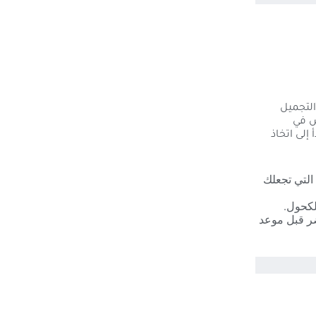
للجلدية والتجميل
س في
إلى اتخاذ
 التي تجعلك
لكحول.
ضر قبل موعد