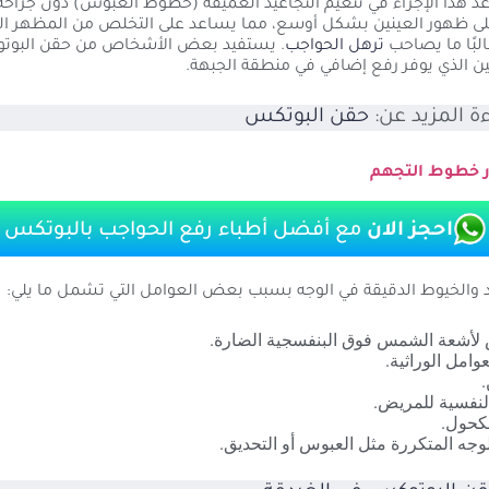
د هذا الإجراء في تنعيم التجاعيد العميقة (خطوط العبوس) دون جراحة
على ظهور العينين بشكل أوسع، مما يساعد على التخلص من المظهر ال
البًا ما يصاحب
ترهل الحواجب
. يستفيد بعض الأشخاص من حقن البوت
ن الذي يوفر رفع إضافي في منطقة الجبهة.
ة المزيد عن:
حقن البوتكس
 خطوط التجهم
احجز الان
مع أفضل أطباء رفع الحواجب بالبوتكس
د والخيوط الدقيقة في الوجه بسبب بعض العوامل التي تشمل ما يلي:
لأشعة الشمس فوق البنفسجية الضارة.
وامل الوراثية.
.
النفسية للمريض.
لكحول.
الوجه المتكررة مثل العبوس أو التحديق.