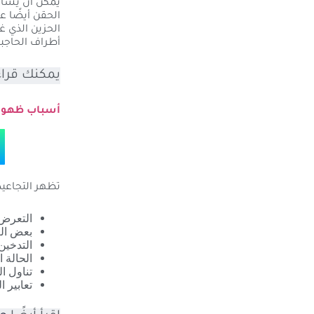
يمكن أن يساع
الحقن أيضًا 
الحزين الذي غ
أطراف الحاجبي
يمكنك قراء
أسباب ظهور
تظهر التجاعي
التعرض 
بعض الع
التدخين
الحالة 
تناول ا
تعابير 