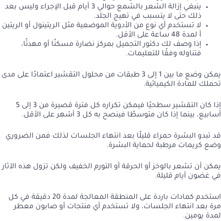
ينبغي إزالة الشعر بالشمع حوالي 3 أيام قبل الإجراء وليس بعد
ذلك حتى لا يتسبب في تهيج الجلد.
لا تستخدم أي نوع من الأدوية الموضعية مثل الريتينول أو الريتين
أ لمدة 48 ساعة على الأقل.
إذا وصف لك دكتور التجميل بمركز نضارة مسكنًا أو مهدئًا،
فتناوله وفقًا للتعليمات.
يمكن وضع ما بين 1 إلى 3 طبقات من محلول التقشير اعتمادًا على مدى
تحملك للمادة الكيميائية.
إذا كان التقشير سطحيًا فيمكن تكراره كل فترة قصيرة من 3 إلى 5
أسابيع، بينما إذا كان متوسطًا فينصح به كل 3 أشهر على الأقل.
قد تبدو البشرة حمراء قليلًا بعد انتهاء الجلسات لذلك فمن الضروري
وضع كريمات مرطبة لحماية البشرة.
يمكن أن تشعر بالوخز أو الحرقة أو التورم الخفيف ولكن تزول هذه الآثار
في غضون أيام قليلة.
استخدم كمادات باردة على المنطقة المعالجة لمدة 20 دقيقة في كل
مرة بعد انتهاء الجلسات، ولا تستخدم أي منتجات أو صابون معطر
لمدة يومين.