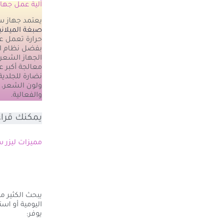
آلية عمل جهاز سوبر
يعتمد جهاز سوبريما لإزالة ال
صبغة الميلاني
حرارة تعمل ع
بفضل نظام الت
الجهاز الشعر
معالجة أكبر 
نضارة للجلدية
ولون الشعر، 
والفعالية.
يمكنك قراء
مميزات ليزر سوبريم
يبحث الكثير م
اليومية أو اس
يوفر: