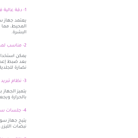
1- دقة عالية في استهداف بصيلات الشعر
يعتمد جهاز سو
المحيط، مما ي
البشرة.
2- مناسب لمختلف أنواع البشرة
يمكن استخدام
بعد ضبط إعداد
نضارة للجلدية 
3- نظام تبريد متطور لراحة أكبر
يتميز الجهاز 
بالحرارة ويجعل
4- جلسات سريعة وفعالة
يتيح جهاز سو
نبضات الليزر،