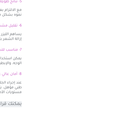
5- نتائج طويلة الأمد
مع الالتزام 
نموه بشكل ملح
6- تقليل مشكلة الشعر تحت الجلد
يساهم الليزر 
إزالة الشعر ب
7- مناسب للنساء والرجال
يمكن استخدام
الوجه، والإبطي
8- أمان عالي عند استخدامه بواسطة مختصين
عند إجراء الج
طبي مؤهل، يتم
مستويات الأما
يمكنك قراء