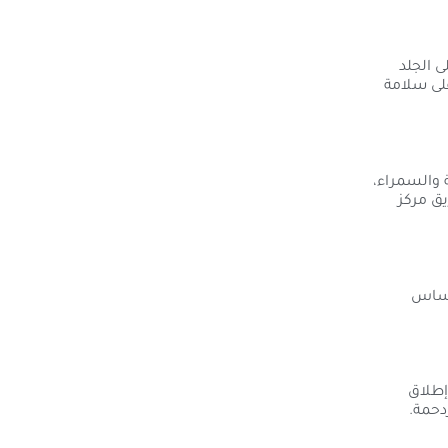
 الجلد
على سلامة
 والسمراء،
يق مركز
إحساس
إطلاق
دحمة.