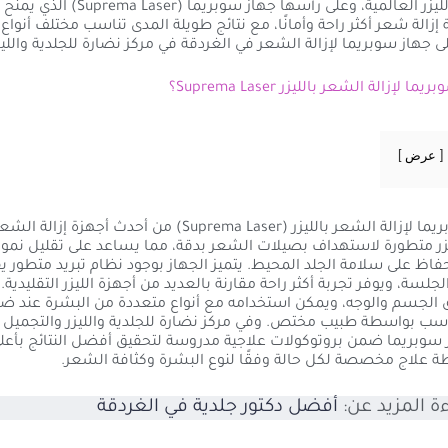
أحدث أجهزة الليزر العالمية، وعلى رأسها جهاز سوبريما (ser
إزالة شعر أكثر راحة وأمانًا، مع نتائج طويلة المدى تناسب مختلف أنواع 
 جهاز سوبريما لإزالة الشعر في الغردقة في مركز نضارة للجلدية والليز
 لإزالة الشعر بالليزر Suprema Laser؟
عرض
يُعد جهاز سوبريما لإزالة الشعر بالليزر (Suprema Laser) من أحدث أ
يزر متطورة لاستهداف بصيلات الشعر بدقة، مما يساعد على تقليل نمو
لحفاظ على سلامة الجلد المحيط. يتميز الجهاز بوجود نظام تبريد متطور 
 الجلسة، ويوفر تجربة أكثر راحة مقارنة بالعديد من أجهزة الليزر التقليدية
الجسم والوجه، ويمكن استخدامه مع أنواع متعددة من البشرة عند ضبط
سب بواسطة طبيب مختص. وفي مركز نضارة للجلدية والليزر والتجميل ب
 سوبريما ضمن بروتوكولات علاجية مدروسة لتحقيق أفضل النتائج بأعلى
طة علاج مخصصة لكل حالة وفقًا لنوع البشرة وكثافة الشعر.
ة المزيد عن:
أفضل دكتور جلدية في الغردقة