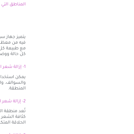
المناطق التي 
فيه من معظم 
مع طبيعة كل م
كل حالة ووض
1- إزالة شعر الوجه بالليزر في الغردقة
يمكن استخدام 
والسوالف، وال
المنطقة.
2- إزالة شعر الإبط بالليزر في الغردقة
تُعد منطقة ال
كثافة الشعر و
الحلاقة المتكر