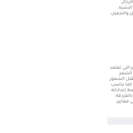
Suprema La) الذي يمنح الرجال
البشرة.
ر والتجميل.
جهزة إزالة الشعر التي تعتمد
 الشعر
يقلل الشعور
. كما يناسب
 إعداداته
الغردقة،
 معايير