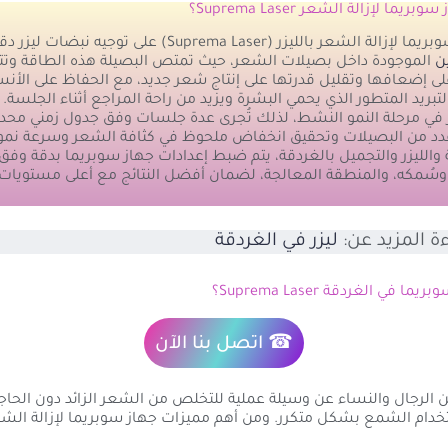
يما لإزالة الشعر Suprema Laser؟
شعر بالليزر (Suprema Laser) على توجيه نبضات ليزر دقيقة إلى
ن
الموجودة داخل بصيلات الشعر، حيث تمتص البصيلة هذه الطاقة وتت
لى إضعافها وتقليل قدرتها على إنتاج شعر جديد، مع الحفاظ على الأن
بريد المتطور الذي يحمي البشرة ويزيد من راحة المراجع أثناء الجلسة
 في مرحلة النمو النشط، لذلك تُجرى عدة جلسات وفق جدول زمني محد
عدد من البصيلات وتحقيق انخفاض ملحوظ في كثافة الشعر وسرعة نموه
 والليزر والتجميل بالغردقة، يتم ضبط إعدادات جهاز سوبريما بدقة وفق
وسُمكه، والمنطقة المعالجة، لضمان أفضل النتائج مع أعلى مستويات 
ة المزيد عن:
ليزر في الغردقة
ا في الغردقة Suprema Laser؟
☎ اتصل بنا الآن
ن الرجال والنساء عن وسيلة عملية للتخلص من الشعر الزائد دون الحاجة
تخدام الشمع بشكل متكرر. ومن أهم مميزات جهاز سوبريما لإزالة الش