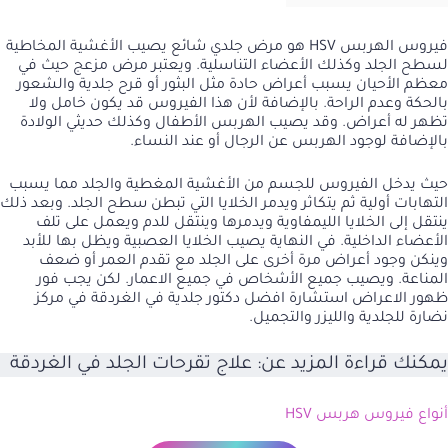
فيروس الهربس HSV هو مرض جلدي شائع يصيب الأغشية المخاطية
لسطح الجلد وكذلك الأعضاء التناسلية. ويعتبر مرض مزعج حيث في
معظم الأحيان يسبب أعراض حادة مثل البثور أو قرح جلدية والشعور
بالحكة وعدم الراحة. بالإضافة لأن هذا الفيروس قد يكون خامل ولا
تظهر له أعراض. وقد يصيب الهربس الأطفال وكذلك حديثي الولادة
بالإضافة لوجود الهربس عن الرجال أو عند النساء.
حيث يدخل الفيروس للجسم من الأغشية المغطية والجلد مما يسبب
التهابات أولية ثم يتكاثر ويدمر الخلايا التي تبطن سطح الجلد. وبعد ذلك
ينتقل إلى
الخلايا الليمفاوية
ويدمرها وينتقل للدم ويعمل على تلف
الأعضاء الداخلية. في النهاية يصيب الخلايا العصبية ويظل بها للأبد
وينكن وجود أعراض مرة أخرى على الجلد مع تقدم العمر أو ضعف
المناعة. ويصيب جميع الأشخاص في جميع الاعمار. لكن يجب فور
ظهور الاعراض استشارة افضل دكتور جلدية في الغردقة في مركز
نضارة للجلدية والليزر والتجميل.
يمكنك قراءة المزيد عن:
علاج تقرحات الجلد في الغردقة
أنواع فيروس هربس HSV