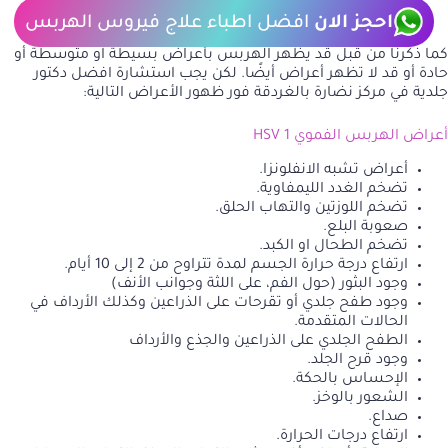
احجز الان
افضل اطباء علاج فيروس الهربس
كما ذكرنا من قبل قد يظهر الهربس بأعراض بسيطة او متوسطة أو
حادة أو قد لا تظهر أعراض أيضًا. لكن يجب استشارة افضل دكتور
جلدية في مركز نضارة بالغردقة فور ظهور الأعراض التالية:
أعراض الهربس الفموي HSV 1
أعراض تشبه الانفلونزا.
تضخم الغدد الليمفاوية.
تضخم اللوزتين والتهاب الحلق.
صعوبة البلع.
تضخم الطحال او الكبد.
ارتفاع درجة حرارة الجسم لمدة تتراوح من 2 إلى 10 أيام.
وجود البثور (حول الفم، على اللثة وجوانب الأنف)
وجود طفح جلدي أو تقرحات على الذراعين وكذلك الأرداف في
الحالات المتقدمة.
الطفح الجلدي على الذراعين والجذع والأرداف
وجود قرح الجلد.
الإحساس بالحكة.
الشعور بالوخز.
صداع.
ارتفاع درجات الحرارة.