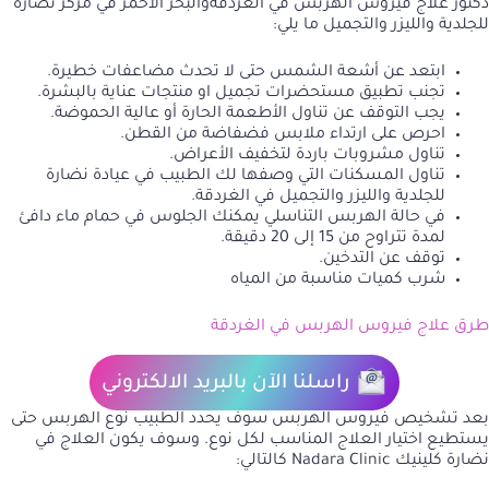
دكتور علاج فيروس الهربس في الغردقةوالبحر الأحمر في مركز نضارة
للجلدية والليزر والتجميل ما يلي:
ابتعد عن أشعة الشمس حتى لا تحدث مضاعفات خطيرة.
تجنب تطبيق مستحضرات تجميل او منتجات عناية بالبشرة.
يجب التوقف عن تناول الأطعمة الحارة أو عالية الحموضة.
احرص على ارتداء ملابس فضفاضة من القطن.
تناول مشروبات باردة لتخفيف الأعراض.
تناول المسكنات التي وصفها لك الطبيب في عيادة نضارة
للجلدية والليزر والتجميل في الغردقة.
في حالة الهربس التناسلي يمكنك الجلوس في حمام ماء دافئ
لمدة تتراوح من 15 إلى 20 دقيقة.
توقف عن التدخين.
شرب كميات مناسبة من المياه
طرق علاج فيروس الهربس في الغردقة
راسلنا الآن بالبريد الالكتروني
بعد تشخيص فيروس الهربس سوف يحدد الطبيب نوع الهربس حتى
يستطيع اختيار العلاج المناسب لكل نوع. وسوف يكون العلاج في
نضارة كلينيك Nadara Clinic كالتالي: