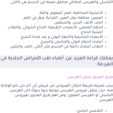
التناسلي والهربس النطاقي مناطق معينة في الجسم هي كالآتي:
الأغشية المخاطية: الفم، البلعوم، واللثة.
العينين: منطقة حول العين، القزحية، وبؤر في الفم.
الجلد: الأنف، اليدين، والشفتين.
الجهاز العصبي: الاعصاب الطرفية، النخاع الشوكي، والتهاب
أغشية الدماغ.
الأعضاء التناسلية والجهاز البولي و عند فتحة الشرج.
أعضاء الجهاز البولي والتناسلي والشرج.
التهاب أعضاء داخلية في الجسم مثل الكلى، الكبد، والرئتين.
يمكنك قراءة المزيد عن:
أطباء طب الأمراض الجلدية في
الغردقة
طرق العدوى مرض الهربس
يجب معرفة طريقة انتقال الفيروس من مريض إلى آخر حتى تتم الوقاية
منه. حيث ينتقل فيروس الهربس بنوعيه سوا سواءً كان الهربس
التناسلي أو الهربس الفموي. ومن اهم طرق العدوى بفيروس
الهربس:
التلامس الجلدي.