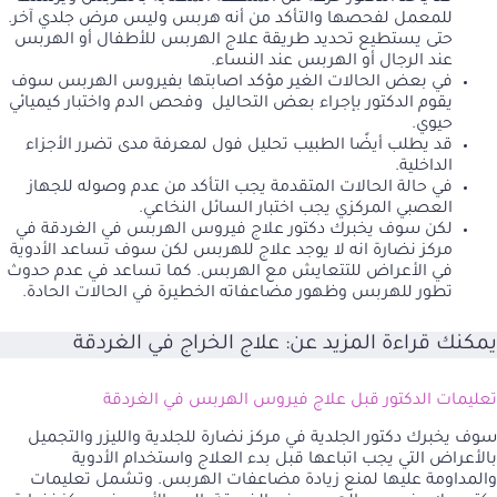
للمعمل لفحصها والتأكد من أنه هربس وليس مرض جلدي آخر.
حتى يستطيع تحديد طريقة علاج الهربس للأطفال أو الهربس
عند الرجال أو الهربس عند النساء.
في بعض الحالات الغير مؤكد اصابتها بفيروس الهربس سوف
يقوم الدكتور بإجراء بعض التحاليل وفحص الدم واختبار كيميائي
حيوي.
قد يطلب أيضًا الطبيب تحليل فول لمعرفة مدى تضرر الأجزاء
الداخلية.
في حالة الحالات المتقدمة يجب التأكد من عدم وصوله للجهاز
العصبي المركزي يجب اختبار السائل النخاعي.
لكن سوف يخبرك دكتور علاج فيروس الهربس في الغردقة في
مركز نضارة انه لا يوجد علاج للهربس لكن سوف تساعد الأدوية
في الأعراض للتتعايش مع الهربس. كما تساعد في عدم حدوث
تطور للهربس وظهور مضاعفاته الخطيرة في الحالات الحادة.
يمكنك قراءة المزيد عن:
علاج الخراج في الغردقة
تعليمات الدكتور قبل علاج فيروس الهربس في الغردقة
سوف يخبرك دكتور الجلدية في مركز نضارة للجلدية والليزر والتجميل
بالأعراض التي يجب اتباعها قبل بدء العلاج واستخدام الأدوية
والمداومة عليها لمنع زيادة مضاعفات الهربس. وتشمل تعليمات