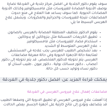
سوف يقوم دكتور الجلدية في افضل مركز جلدية في الغردقة نضارة
بوصف الأدوية المضادة للفيروسات مثل فامسيكلوفير وكذلك الأدوية
المضادات الحيوية. كما سوف يساعد هذا العلاج في منع حدوث
المضاعفات نتيجة للفيروسات والجراثيم والمكروبات. ويشمل علاج
الهربس البسيط ما يلي:
يقوم الدكتور بتنظيف المنطقة المصابة بالهربس بالصابون.
تطبيق الكريمات المسكنة مثل بنزوكائين أو يدوكائين.
استخدام مضاد للفيروسات مثل فامسيكلوفير.
علاج الهربس المتوسط أو الشديد
بعد تشخيص الطبيب للهربس يجب علاجه في المستشفى
لمتابعة حالة الأجهزة الحيوية وفي حالة معرفة مضاعفات
الهربس يتم تحويله للدكتور المتخصص. قد يتم تحويله إلى دكتور
أعصاب ، دكتور مسالك بولية ، دكتور عيون ، طبيب أسنان أو
دكتور نساء وتوليد حسب كل حالة.
يمكنك قراءة المزيد عن:
افضل دكتور جلدية في الغردقة
مضاعفات إهمال علاج فيروس الهربس في الغردقة
إذا أهملت علاج فيروس الهربس او تطبيق الادوية التي وصفها الطبيب
قد يتضاعف ويؤدي إلى نتائج كارثية على أجهزة الجسم. بعض الحالات