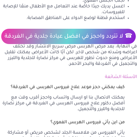
تجنب الجنس الفموي.
اغسل يديك جيدًا خاصًة عند التعامل مع الأطفال منعًا للإصابة
للفيروسات.
استخدم قطنة لوضع الدواء على المناطق المصابة.
☎ لا تتردد واحجز في افضل عيادة جلدية في الغردقة
في النهاية، يعد مرض الهربس مرض سريع الانتشار وقد تختلف
اعراضه وشدته من شخص لآخر. لكن أيًا كانت الأعراض يمكنك تقليل
الأعراض ومنع حدوث تطور للهربس في مركز نضارة للجلدية والليزر
والتجميل في الغردقة والبحر الأحمر.
الأسئلة الشائعة
كيف يمكنني حجز موعد علاج فيروس الهربس في الغردقة؟
يمكنك
الاتصال بنا
او
ارسال واتساب
واحجز أقرب وقت مع
أفضل دكتور علاج فيروس الهربس في الغردقة في مركز نضارة
للجلدية والليزر والتجميل.
من اين يأتي فيروس الهربس الفموي؟
يأتي الفيروس من ملامسة الجلد لشخص مريض أو مشاركة