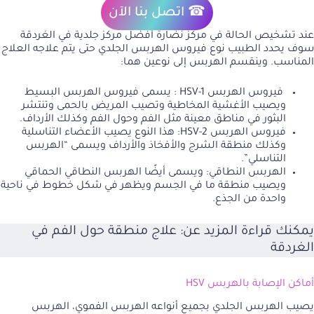
☎ اتصل بنا الآن
عند تشخيص الحالة في مركز نضارة أفضل مركز جلدية في الغردقة
سوف يحدد الطبيب نوع فيروس الهربس الجلدي حتى يتم علاجه العلاج
المناسب. وينقسم الهربس إلى نوعين هما:
فيروس الهربس HSV-1 : يسمى فيروس الهربس البسيط
ويصيب الأغشية المخاطية وتصيب المريض بالحمى وتنتشر
البثور في مناطق معينة مثل الفم وحول الفم وكذلك الأرداف.
فيروس الهربس HSV-2: هذا النوع يصيب الأعضاء التناسلية
وكذلك منطقة الشرج والأفخاذ والأرداف ويسمى “الهربس
التناسلي”.
الهربس النطاقي: ويسمى أيضًا الهربس النطاقي الحماقي
ويصيب منطقة ما في الجسم ويظهر في شكل خطوط في ناحية
واحدة من الجذع.
يمكنك قراءة المزيد عن:
علاج منطقة حول الفم في
الغردقة
أماكن الإصابة بالهربس HSV
يصيب الهربس الجلدي بجميع أنواعه الهربس الفموي، الهربس