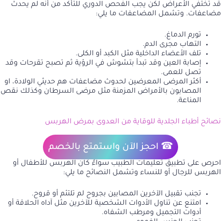
قد تختفي الأعراض لكن يجب الفحص الدوري للتأكد من أنه لم يحدث
مضاعفات. وتشمل المضاعفات ما يلي:
تورم الدماغ.
التهاب مجرى الدم.
تلف الأعضاء الداخلية مثل الكبد أو الكلى.
إصابة العين وقد تبدأ بتشوش في الرؤية ثم تصبح تقرحات وقد
تصل للعمى.
أكثر المرضى المعرضين لحدوث مضاعفات هم حديثي الولادة، او
المصابون بالأمراض المزمنة مثل مرضى السرطان وكذلك نقص
المناعة.
نصائح أطباء الجلدية للوقاية من العدوى بمرض الهربس
☎
احجز الآن
واستمتع بالخصم
احرص على تطبيق تعليمات الطبيب سواءً كان الهربس للأطفال أو
الهربس للرجال أو للنساء وتشمل النصائح ما يلي:
تجنب تقبيل الآخرين المصابين بجروح لم تلتئم أو قروح.
امتنع عن تناول الأدوات الشخصية للآخرين مثل آداه الحلاقة أو
أدوات التجميل ومرطب الشفاه.