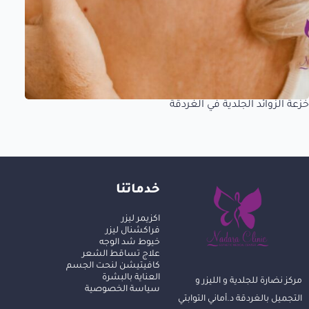
خزعة الزوائد الجلدية في الغردقة
خدماتنا
اكزيمر ليزر
فراكشنال ليزر
خيوط شد الوجه
علاج تساقط الشعر
كافيتيشن لنحت الجسم
العناية بالبشرة
مركز نضارة للجلدية و الليزر و
سياسة الخصوصية
التجميل بالغردقة د.أماني التوابتي