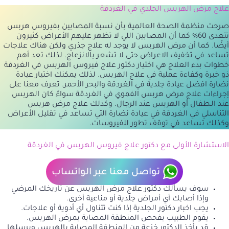
علاج مرض الهربس الجلدي في الغردقة
صرحت منظمة الصحة العالمية بأن نسبة المصابين بفيروس هربس
تتعدى 60% كما أن المصابين اللي لا تظهر عليهم الأعراض كثيرون
أيضًا. كما أن مرض الهربس لا يوجد له علاج جذري ولكن هناك علاجات
تساعد في تخفيف الاعراض حتى لا تشعر بالانزعاج. لذلك تعد أهم
خطوات بدء العلاج هي اختيار دكتور علاج فيروس الهربس في الغردقة
ذو خبرة وكفاءة عملية في علاج الهربس. لذلك يمكنك اختيار عيادة
نضارة افضل عيادة جلدية في الغردقة والبحر الأحمر. تعرف معنا على
إجراءات علاج مرض هربس الفموي في الغردقة سواءً كان الهربس
عند الـطفال أو الهربس عند الرجال. وكذلك علاج مرض هربس
التناسلي في الغردقة في عيادة نضارة التي تساعد في تقليل الأعراض
وكذلك تساعد في توقف تطور للفيروسات.
الاستشارة الأولى مع دكتور علاج فيروس الهربس في الغردقة
تواصل معنا عبر الواتساب
سوف يسألك دكتور علاج مرض الهربس عن تاريخك المرضي
وإذا أصابك أي أمراض جلدية أو مناعية أخرى.
يجب اخبار دكتور الجلدية إذا كنت تتناول أي أدوية أو علاجات.
يقوم الطبيب بفحص المنطقة المصابة بمرض الهربس.
قد يأخذ الدكتور خزعة من المنطقة المصابة بالهربس ويرسلها