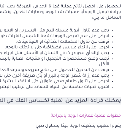
للحصول على افضل نتائج عملية غمازة الخد في الغردقة يجب اتب
جراحة تجميل الوجه أو عمليات شد الوجه وغمازات الخدين. وتشمل
الدمامل ما يلي:
يجب عدم تناول أدوية مسيله للدم مثل الاسبرين او الايبو ب
احرض على عدم تعرض الوجه لأشعة الشمس لفترات طويلة
توقف عن تناول المكملات الغذائية او الفيتامينات.
احرص على ارتداء ملابس فضفاضة حتى لا تحتك بالوجه.
يجب إزالة أي مجوهرات في اللسان او الأسنان قبل اجراء جر
تجنب وضع مستحضرات التجميل او منتجات العناية بالبشرة
الأٌقل.
توقف عن التدخين للحصول على نتائج سريعة وسرعة التعاف
يجب عدم إزالة شعر الوجه بالليزر أو بأي طريقة أخرى حتى لا
احرص على تناول طعام صحي متوازن حتى لا تفقد البشرة ن
اشرب كميات مناسبة من المياه للحفاظ على ترطيب البشرة
يمكنك قراءة المزيد عن:
تقنية تكساس الفك في الغ
خطوات عملية غمازات الوجه بالجراحة
يقوم الطبيب بتنظيف الوجه جيدًا بمحلول طبي.