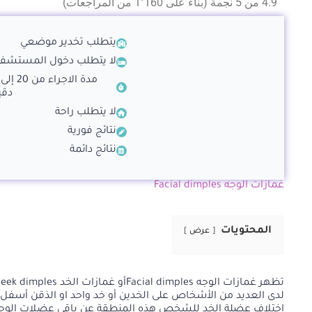
4.9 من 5 نجمة (بناءً على 1٬160 من المراجعات)
يتطلب تخدير موضعي
لا يتطلب دخول المستشف
دقي
لا يتطلب راحة
نتائج فورية
نتائج دائمة
غمازات الوجه Facial dimples
المحتويات
عرض
لدى العديد من الأشخاص على الخدين أو خد واحد او الذقن أسفل الف
اختلاف عضلة الخد للشخص هذه المنطقة عن باقي عضلات الوجه ب