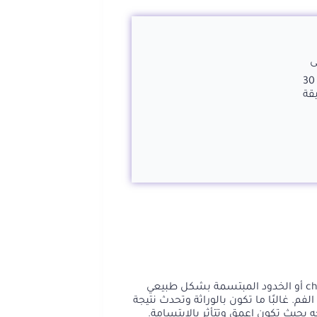
ى
مدة الاجراء من 20 إلى 30
قة
تظهر غمازات الوجه Facial dimplesأو غمازات الخد cheek dimples أو الخدود المبتسمة بشكل طبيعي
م. غالبًا ما تكون بالوراثة وتحدث نتيجة
حيث تكون اعمق وتتأثر بالابتسامة.