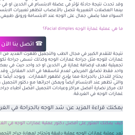
بينما
العضلات التعبيرية
تتصل بالأعصاب لتظهر تعبيرات الابتسا
السواء مما يضفي جمال على الوجه عند الابتسامة ورونق طبيعي.
ما هي عملية غمازة الوجه Facial dimples؟
☎ اتصل بنا الآن
نتيجة للتقدم الكبير في مجال الطب والتجميل ظهرت العديد من ال
غمازات للوجه مثل جراحة غمازات الوجه وكذلك تسمى جراحة تكوي
تجميلية تهدف لإضافة غمازة في الخدين او خد واحد حيث في بعض
واحد فقط تضايق المريض لعدم تناسقها في الخد المقابل. وقد ت
يحتاج للتدخل بالجراحة مما يؤدي لظهور الغمازات. ويوجد أيضًا 
والتي تظهر عند الابتسام أيضاً ويمكن اجرائها مع دكتور التجميل
لك مركز نضارة أفضل مراكز وعيادات التجميل افضل أطباء جراحة
غمازات الوجه في الغردقة.
يمكنك قراءة المزيد عن:
شد الوجه بالجراحة في الغر
كيف يمكنك العثور على أفضل دكتور عملية غمازات الوجه في الغر