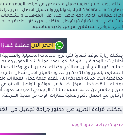
لذلك يجب اختيار دكتور تجميل متخصص في جراحة الوجه وعملية غ
نضارة Nadara Clinic للجلدية والليزر والتجميل افضل
اجراء غمازات الوجه. وهو حاصل على أعلى المؤهلات والشهادات ال
حيث يضم مركز نضارة فريق طبي متكامل من دكتور جلدية وجراح ت
اماني التوابتي استشاري أمراض جلدية وتناسلية.
احجز الآن
عملية غمازات
يمكنك زيارة موقع نضارة لكي ترى الخدمات التجميلية والعلاجية
أطباء شد الوجه في الغردقة. كما يوجد عملية
شد الجفون
وعلاج ا
عملية تكبير الثدي
أو زراعة الثدي وكذلك تصغير الثدي وكذلك
عملي
الشفايف بالفلير
وكذلك
تكبير الخدود بالفيلر
. اختار اشطر دكاتر
محافظة البحر مدينه الغردقه اللى بتقدم خدمة عمل الغمازات وا
يمكنك زيارة صفحات مركز نضارة على مواقع التواصل الاجتماعي 
مدى رضائهم عن خدمة عملية غمازات الوجه في الغردقة. تعرف أك
اونلاين مع افضل دكتور عملية غمازات الوجه في مدينة الغردقة.
يمكنك قراءة المزيد عن:
دكتور جراحة تجميل في الغر
خطوات جراحة غمازة الوجه