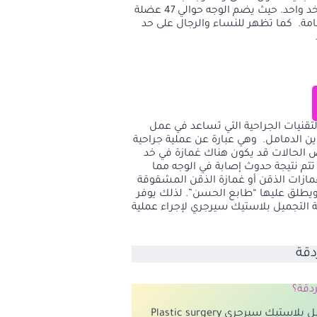
وقد تحدث نتيجة حادثة تؤثر في عضلة الابتسام في الخدين او في خد واحد. حيث يضم الوجه حوالي 47 عضلة
مة. كما تظهر للنساء والرجال على حد
تقنيات الجراحية التي تساعد في عمل
ن الدمامل. وهي عبارة عن عملية جراحية
 الحالات قد يكون هناك غمازة في خد
تم نتيجة حدوث إصابة في الوجه مما
غمازات الذقن أو غمازة الذقن المشقوقة
 ويطلق عليها “طابع الحسن”. لذلك يوفر
 التجميل بلاستيك سيرجري لإجراء عملية
دقة
دقة؟
تعد عملية غمازات الوجه عملية دقيقة وتحتاج لمهارة جراح التجميل بلاستيك سيرجري Plastic surgery