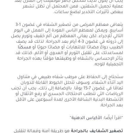
يجب أن يكون لديك شخص جاهز لتوصيلك إلى المنزل بعد
عملية تجميل الشفتين، فمن المحتمل أن تظل تشعر
ببعض تأثيرات التخدير لبضع ساعات.
يتعافى معظم المرضى من تصغير الشفاه في غضون 1-3
أسابيع، ويمكن لمعظم الناس العودة إلى العمل في اليوم
التالي للإجراء. لكن يعاني المعظم من ألم خفيف وتورم يصل
إلى ذروته في غضون 3-4 أيام بعد الجراحة. لذلك قد يصف
الطبيب دواءً مضادًا للالتهابات أو مضادًا حيويًا أو
مسكنًا
لمساعدتك على تقليل التورم أو العدوى أو الألم. كذلك قد
يتأثر الإحساس بالشفاه أو وظيفتها مؤقتًا بهذه الجراحة
التجميلية للوجه.
ستحتاج إلى الحفاظ على مرطب شفاه طبيعي في متناول
اليد أثناء الشفاء، وسوف تتحلل الخيوط القابلة للذوبان
تمامًا في غضون 7-15 يومًا. بالإضافة إلى ذلك، يجب أن تجنب
الرياضات التي تتطلب الاحتكاك الجسدي أو رفع الأثقال أو
الأنشطة البدنية الشاقة الأخرى لمدة أسبوعين على الأقل
بعد الجراحة.
“اقرأ أيضًا:
الأكياس الدهنية
“
تصغير الشفايف بالجراحة
هو طريقة آمنة وفعالة لتقليل