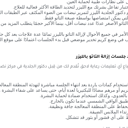
لى نظارات طبية لحماية العين.
بار تفاعل بشرتك مع الليزر لتحديد الطاقة الأكثر فعالية للعلاج.
دكتور الجلدية الليزر لتمرير نبضات من الضوء المكثف عبر الطبقات ال
التي يمكن امتصاصها بواسطة صبغة التاتو فقط.
لتاتو الأصغر عددًا عدد نبضات أقل، بينما الأكبر حجمًا يتطلب المزيد من
أمر في جميع الأحوال لإزالة التاتو بالليزر تمامًا عدة علاجات بعد كل ج
 في وضع كريم تخدير موضعي قبل بدء الجلسات اعتمادًا على موقع الت
لسات إزالة التاتو بالليزر
ع أي تعليمات رعاية لاحق تُقدم لك من قِبل دكتور الجلدية في مركز نضا
ستخدام كمادات باردة بعد انتهاء الجلسة مباشرة لتهدئة المنطقة المعالج
م أو مرهم مضادًا للبكتيريا لعدة أيام، حتى يساعد على شفاء البشرة 
 بالعدوى، وكذلك استخدام ضمادة لحماية البشرة.
طبيق الواقي الشمسي عندما تكون بالخارج.
لحفاظ على المنطقة المعالجة جافة ونظيفة.
تداء الملابس الضيقة.
 على أي قشور أو بثور قد تتشكل.