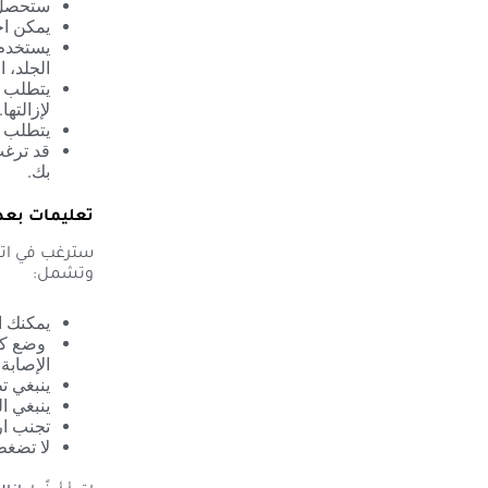
ستحصل ع
يمكن اخت
يستخدم 
الجلد، 
يتطلب ا
لإزالتها.
يتطلب ال
قد ترغب
بك.
تعليمات بعد ج
سترغب في اتبا
وتشمل:
يمكنك ا
وضع كري
الإصابة
ينبغي ت
ينبغي ا
تجنب ار
لا تضغط