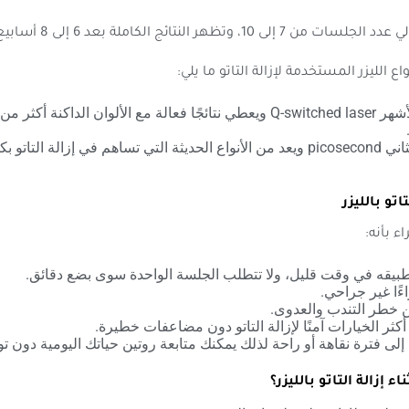
إلى 10، وتظهر النتائج الكاملة بعد 6 إلى 8 أسابيع.
ع الليزر المستخدمة لإزالة التاتو ما يلي:
النوع الأشهر Q-switched laser ويعطي نتائجًا فعالة مع الألوان الداكنة أكثر
النوع الثاني picosecond ويعد من الأنواع الحديثة التي تساهم في إزالة التاتو
اتو بالليزر
اء بأنه:
بيقه في وقت قليل، ولا تتطلب الجلسة الواحدة سوى بضع دقائق.
ءًا غير جراحي.
 خطر التندب والعدوى.
أكثر الخيارات آمنًا لإزالة التاتو دون مضاعفات خطيرة.
ج إلى فترة نقاهة أو راحة لذلك يمكنك متابعة روتين حياتك اليومية دون ت
اء إزالة التاتو بالليزر؟