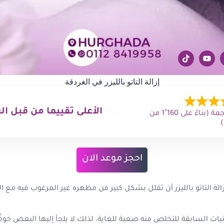
إزالة التاتو بالليزر في الغردقة
الأعلى تقييما من قبل ال
4.9 من 5 نجمة (بناءً على 1٬160 من
احجز موعد الان
زالة التاتو بالليزر أن تقلل بشكل كبير من مظهره غير المرغوب فيه مع ال
نيات السابقة للتخلص منه صعبة للغاية، لذلك لا يلجأ إليها البعض خوفً