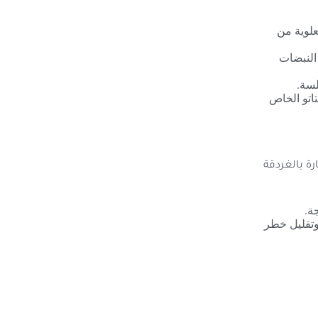
علوية من
 النبضات
لسة.
اتو الخاص
رة بالغردقة
ة.
وتقليل خطر