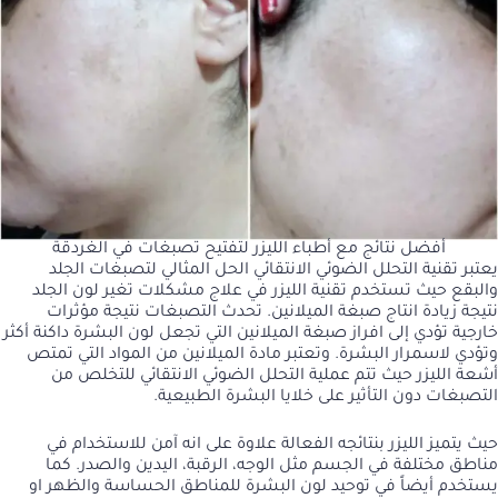
أفضل نتائج مع أطباء الليزر لتفتيح تصبغات في الغردقة
يعتبر تقنية التحلل الضوئي الانتقائي الحل المثالي لتصبغات الجلد
والبقع حيث تستخدم تقنية الليزر في علاج مشكلات تغير لون الجلد
نتيجة زيادة انتاج صبغة الميلانين. تحدث التصبغات نتيجة مؤثرات
خارجية تؤدي إلى افراز صبغة الميلانين التي تجعل لون البشرة داكنة أكثر
وتؤدي لاسمرار البشرة. وتعتبر مادة الميلانين من المواد التي تمتص
أشعة الليزر حيث تتم عملية التحلل الضوئي الانتقائي للتخلص من
التصبغات دون التأثير على خلايا البشرة الطبيعية.
حيث يتميز الليزر بنتائجه الفعالة علاوة على انه آمن للاستخدام في
مناطق مختلفة في الجسم مثل الوجه، الرقبة، اليدين والصدر. كما
يستخدم أيضاً في توحيد لون البشرة للمناطق الحساسة والظهر او