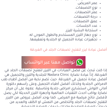
عمر المريض.
نوع التصبغات.
عمر التصبغات.
درجة التصبغات.
عمق التصبغات.
عدد الجلسات.
استجابة البشرة لليزر.
نوع جهاز الليزر المستخدم والطول الموجي له.
تجهيزات عيادة التجميل او الجلدية وتعقيمها.
أفضل عيادة ليزر لتفتيح تصبغات الجلد في الغردقة
تواصل معنا عبر الواتساب
إذا كنت تبحث عن فضل العيادات في الليزر لتفتيح تصبغات الجلد في
الغردقة، إذاً عيادة نضارة Nadara Clinic للجلدية والليزر والتجميل هي
أفضل عيادة تجميل في الغردقة. حيث تضم نخبة من أفضل أطباء طب
الامراض الجلدية وكذلك أفضل أطباء التجميل وعلى رأسهم دكتورة
أماني التوابتي استشاري امراض جلدية وتناسلية. علاوة على أن مركز
نضارة يواكب أحدث التقنيات العالمية وأجهزة الليزر الحديثة لكي يصل
لأفضل نتائج مرضية مع المرضى. كما يوجد أفضل عروض من الليزر
لتفتيح تصبغات الجلد والتخلص من النمش او الكلف والعديد من
خدمات العيادة العلاجية وكذلك خدمات العيادة التجميلية.