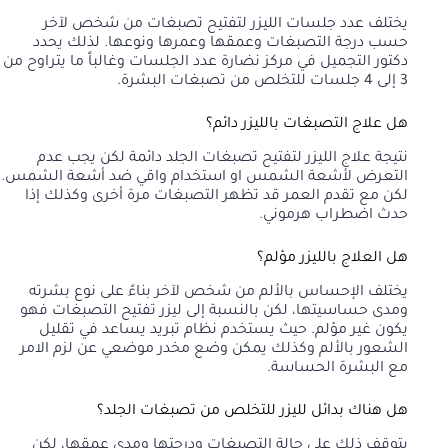
يختلف عدد جلسات الليزر لتفتيح تصبغات من شخص لآخر
حسب درجة التصبغات وعمقها وعمرها ونوعها. لذلك يحدد
دكتور التجميل في مركز نضارة عدد الجلسات وغالباً ما يتراوح من
3 إلى 4 جلسات للتخلص من تصبغات البشرة.
هل علاج التصبغات بالليزر دائم؟
نتيجة علاج الليزر لتفتيح تصبغات الجلد دائمة لكن يجب عدم
التعرض لأشعة الشمس او استخدام واقي ضد أشعة الشمس.
لكن مع تقدم العمر قد تظهر التصبغات مرة أخرى وكذلك إذا
حدث اضطراب هرموني.
هل العلاج بالليزر مؤلم؟
يختلف الإحساس بالألم من شخص لآخر بناءً على نوع بشرته
ومدى حساسيتها، لكن بالنسبة إلى ليزر تفتيح التصبغات فهو
يكون غير مؤلم. حيث يستخدم نظام تبريد يساعد في تقليل
الشعور بالألم وكذلك يمكن وضع مخدر موضعي عن لزم الامر
مع البشرة الحساسة.
هل هناك بدائل لليزر للتخلص من تصبغات الجلد؟
يتوقف ذلك على حالة التصبغات ودرجتها ومدى عمقها، لكن