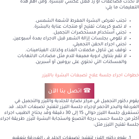
لا تحدث مضاعفات او رد فعل عكسي للبشرة. ومن أهم هذه
التعليمات ما يلي:
تجنب تعرض البشرة المفرط لأشعة الشمس.
لا تضع كريمات تفتيح أو منتجات عناية بالبشرة.
تجنبي استخدام مستحضرات التجميل.
لا تقومي بجلسات إزالة الشعر قبل الاجراء بمدة أسبوعين.
تجنبي اجراء الحقن التجميلي.
توقف عن تناول مكملات الغذاء وكذلك الفيتامينات.
لا تقم بتناول ادوية مميعة للدم مثل مضادات الالتهابات
والمسكنات التي تحتوي على بروفين أو أسبرين.
خطوات اجراء جلسة علاج تصبغات البشرة بالليزر
☎ اتصل بنا الآن
يقوم دكتور التجميل في مركز نضارة للجلدية والليزر والتجميل في
الغردقة والبحر الأحمر لإجراء جلسة الليزر لتفتيح تصبغات الجلد. قد
تستغرق جلسة الليزر حوالي 15 إلى 30 دقيقة وقد يحتاج الطبيب اجراء
أكثر من جلسة حسب درجة التصبغ واستجابة البشرة لليزر. طريقة اجراء
جلسة تفتيح الليزر مثل:
يقوم دكتور الليزر لتفتيح تصبغات الجلد في الغردقة بتعقيم