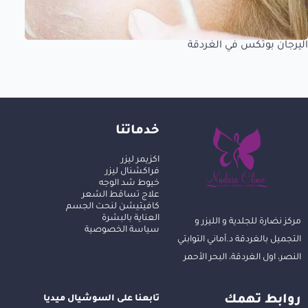
اليرجان بوتكس في الغردقة
خدماتنا
اكزيمر ليزر
فراكشنال ليزر
خيوط شد الوجه
علاج تساقط الشعر
كافيتيشن لنحت الجسم
العناية بالبشرة
مركز نضارة للجلدية و الليزر و
سياسة الخصوصية
التجميل بالغردقة د.أماني التوابتي
النصر، اول الغردقة، البحر الأحمر
روابط تهمك
تابعنا على السوشيال ميديا