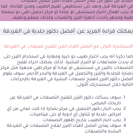
العديد من صور من علاج أفضل أطباء الليزر لتفتيح تصبغات
في الغردقة قبل وبعد حتى تستطيعي تقييم الطبيب ومدى كفاءته. كما
لا يجب اهمال اختيار مستشفى او عيادة او مركز تجميل طبي ذو سمعة
طيبة ومجهز بأحدث أجهزة الليزر والتقنيات وكذلك معقم ونظيف.
يمكنك قراءة المزيد عن:
أفضل دكتور جلدية في الغردقة
الاستشارة الأولى مع أفضل أطباء الليزر لتفتيح تصبغات في الغردقة
كما ذكرنا أنه يجب اختيار طبيب ذو خبرة ومهارة في استخدام الليزر حتى
لا يحدث مضاعفات او أضرار للبشرة. لذلك يمكنك اجراء تفتيح
التصبغات بالليزر في مستشفى او عيادة أو مركز طبي مجهزة مثل مركز
نضارة للجلدية والليزر والتجميل في الغردقة والبحر الأحمر. سوف يقوم
أفضل دكتور الليزر لتفتيح تصبغات البشرة في الغردقة بالإجراءات
التالية خلال استشارتك الأولى:
سوف يسألك دكتور الليزر لتفتيح التصبغات في الغردقة عن
تاريخك المرضي.
يجب اخبار دكتور التجميل في مركز نضارة إذا كنت تعاني من أي
امراض جلدية او تتناول أي ادوية أو حتى فيتامينات.
يجب اخبار الطبيب بتاريخ ظهور التصبغات.
سوف يعاين أفضل أطباء الليزر لعلاج التصبغات في الغردقة
البشرة والتصبغات.