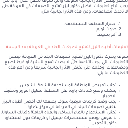
تشعر ببعض الآثار الجانبية المؤقتة والتي سوف تختفي خلال أيام. لكن
يجب اتباع تعليمات أفضل دكتور ليزر تفتيح التصبغات في الغردقة حتى
لا تحدث مضاعفات. ومن هذه الآثار الجانبية مثل:
احمرار المنطقة المستهدفة.
حدوث تورم.
ألم بسيط.
تعليمات أطباء الليزر لتفتيح تصبغات الجلد في الغردقة بعد الجلسة
سوف يخبرك دكتور الليزر لتفتيح تصبغات الجلد في الغردقة ببعض
التعليمات التي يجب اتباعها حتى لا يحدث تهيج للبشرة او فرط تصبغ
ومضاعفات. وكذلك حتى تختفي الآثار الجانبية سريعاً ومن أهم هذه
التعليمات ما يلي:
تجنب تعريض المنطقة المستهدفة لأشعة الشمس.
يمكنك وضع كمادات باردة على المنطقة لتقليل التورم وتخفيف
الاحمرار.
يجب وضع كريمات مرطبة سوف يصفها لك أفضل أطباء الليزر
لتفتيح تصبغات الجلد في الغردقة في مركز نضارة.
تجنبي الاستحمام بالماء الساخن والمياه الدافئة وكذلك الساونا.
لا تقومي بوضع مستحضرات تجميل او كريمات دون استشارة
دكتور التجميل.