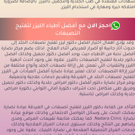
شهادات معتمدة في طب الجلدية والتجميل بالليزر. بالإضافة لضرورة
امتلاكه خبرة ومهارة في استخدام الليزر.
احجز الان
مع أفضل أطباء الليزر لتفتيح
التصبغات
وقد يؤدي اهمال اختيار أفضل دكتور ليزر تفتيح تصبغات الجلد إلى
حدوث آثار جانبية أو أضرار للمريض أثناء العلاج. لذلك يضم مركز نضارة
أفضل نخبة من الأطباء حيث يوجد أفضل دكتور تجميل وكذلك أفضل
دكتور جلدية لتفتيح التصبغات بالليزر. علاوة على وجود أحدث أجهزة
الليزر والتقنيات التي تعمل على إزالة تصبغات الجلد وأنواع مختلفة من
ليزر إزالة التصبغات. لذلك تعتبر عيادة نضارة أفضل العيادات في الليزر
لتفتيح تصبغات الجلد في الغردقة وتقديم خدمات علاجية وتجميلية.
يوفر مركز نضارة دكتور أفضل دكتور امراض جلدية وكذلك دكتور تجميل
وفريق طبي متكامل تحت اشراف دكتورة أماني التوابتي دكتورة امراض
جلدية وكذلك امراض تناسلية.
للتأكد من كفاءة دكتور الليزر لتفتيح تصبغات في الغردقة عيادة نضارة
يمكنك البحث على وسائل التواصل الاجتماعي وكذلك موقع عيادة
نضارة Nadara Clinic. كما يمكنك متابعة تقييمات المرضى ومدى
رضاهم عن النتائج وكذلك مستوى خدمات المركز العلاجية وكذلك
خدمات المركز التجميلية المقدمة في نضارة كلينيك. علاوة على وجود