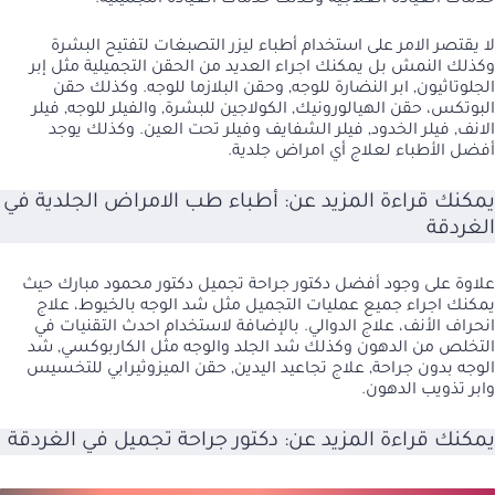
لا يقتصر الامر على استخدام أطباء ليزر التصبغات لتفتيح البشرة
وكذلك النمش بل يمكنك اجراء العديد من الحقن التجميلية مثل
إبر
الجلوتاثيون
,
ابر النضارة
للوجه,
وحقن البلازما للوجه
. وكذلك
حقن
البوتكس
،
حقن الهيالورونيك
,
الكولاجين للبشرة
,
والفيلر للوجه, فيلر
الانف
,
فيلر الخدود
,
فيلر الشفايف
وفيلر تحت العين
. وكذلك يوجد
أفضل الأطباء لعلاج أي امراض جلدية.
يمكنك قراءة المزيد عن:
أطباء طب الامراض الجلدية في
الغردقة
علاوة على وجود أفضل دكتور جراحة تجميل دكتور محمود مبارك حيث
يمكنك اجراء جميع عمليات التجميل
مثل شد الوجه بالخيوط
، علاج
انحراف الأنف،
علاج الدوالي
. بالإضافة لاستخدام احدث التقنيات في
التخلص من الدهون وكذلك
شد الجلد والوجه
مثل
الكاربوكسي
, شد
الوجه بدون جراحة, علاج تجاعيد اليدين,
حقن الميزوثيرابي للتخسيس
وابر تذويب الدهون.
يمكنك قراءة المزيد عن:
دكتور جراحة تجميل في الغردقة