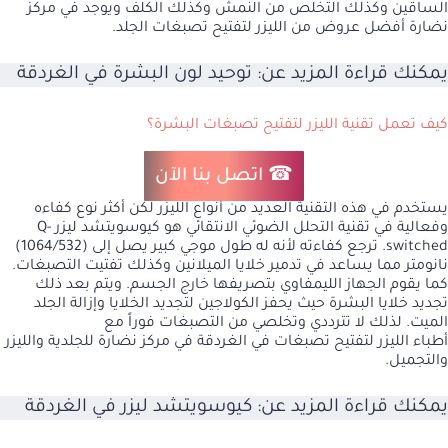
الساقين وكذلك التخلص من النمش وكذلك الكلف ويوجد في مركز
نضارة أفضل عروض من الليزر لتفتيح تصبغات الجلد.
يمكنك قراءة المزيد عن:
توحيد لون البشرة في الغردقة
كيف تعمل تقنية الليزر لتفتيح تصبغات البشرة؟
☎ اتصل بنا الآن
يستخدم في هذه التقنية العديد من أنواع الليزر لكن أكثر نوع كفاءه
وفعالية في تقنية
التحلل الضوئي الانتقائي
هو كيوسويتشد ليزر Q-
switched. ترجع كفاءته لأنه له طول موجي كبير يصل إلى (1064/532)
نانومتر مما يساعد في تدمير خلايا الميلانين وكذلك تفتيت التصبغات.
كما يقوم الجهاز الليمفاوي بتصريفها خارج الجسم. ويتم بعد ذلك
تجديد خلايا البشرة حيث يحفز الكولاجين لتجديد الخلايا وإزالة الجلد
الميت. لذلك لا تترددي وتخلصي من التصبغات فوراً مع
أطباء الليزر لتفتيح تصبغات في الغردقة في مركز نضارة للجلدية والليزر
والتجميل.
يمكنك قراءة المزيد عن:
كيوسويتشد ليزر في الغردقة