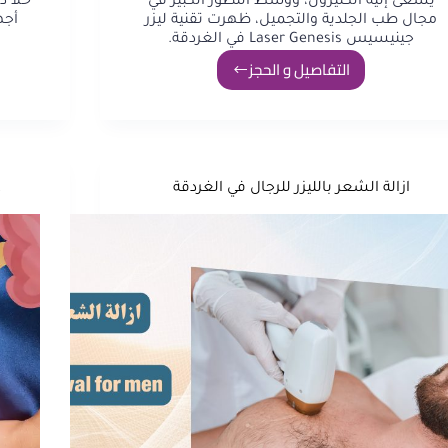
يسعى إليه الكثيرون، ووسط التطور الكبير في
حلاً 
مجال طب الجلدية والتجميل، ظهرت تقنية ليزر
أجه
جينيسيس Laser Genesis في الغردقة.
التفاصيل و الحجز
ازالة الشعر بالليزر للرجال في الغردقة
ع