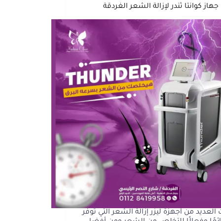
جهاز كوانتا ثندر لإزالة الشعر الغردقة
لعديد من أجهزة ليزر إزالة الشعر التي توفر