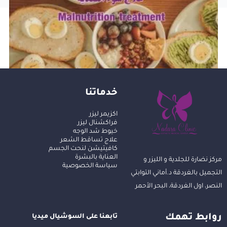
خدماتنا
علاج سوء التغذية في الغردقة
اكزيمر ليزر
فراكشنال ليزر
خيوط شد الوجه
علاج تساقط الشعر
كافيتيشن لنحت الجسم
العناية بالبشرة
مركز نضارة للجلدية و الليزر و
سياسة الخصوصية
التجميل بالغردقة د.أماني التوابتي
النصر، اول الغردقة، البحر الأحمر
روابط تهمك
تابعنا على السوشيال ميديا