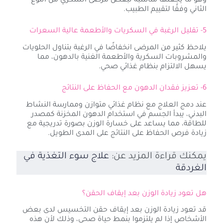
وهو ما يجعلها مناسبة لبعض مرضى السكري من النوع
الثاني وفقًا لتقييم الطبيب.
5- تقليل الرغبة في السكريات والأطعمة عالية السعرات
يلاحظ كثير من المرضى انخفاضًا في الرغبة بتناول الحلويات
والمشروبات السكرية والأطعمة الغنية بالدهون، مما
يسهل الالتزام بنظام غذائي صحي.
6- تعزيز فقدان الدهون مع الحفاظ على النتائج
عند دمج العلاج مع نظام غذائي متوازن وممارسة النشاط
البدني، يبدأ الجسم في استخدام الدهون المخزنة كمصدر
للطاقة، مما يساعد على خسارة الوزن بصورة تدريجية مع
زيادة فرص الحفاظ على النتائج على المدى الطويل.
يمكنك قراءة المزيد عن:
علاج سوء التغذية في
الغردقة
هل تعود زيادة الوزن بعد إيقاف الحقن؟
قد تعود زيادة الوزن بعد إيقاف حقن التخسيس لدى بعض
الأشخاص إذا لم يلتزموا بنمط حياة صحي، وذلك لأن هذه