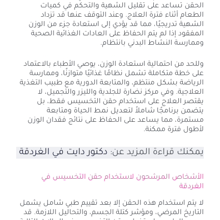
الحقن تساعد على تقليل الشهية والتحكم في كميات
الطعام أثناء فترة العلاج. وعند التوقف عنها قد تزداد
الشهية تدريجيًا، مما قد يؤدي إلى استعادة جزء من الوزن
المفقود إذا لم يتم الحفاظ على العادات الغذائية الصحية
وممارسة النشاط البدني بانتظام.
وللحد من احتمالية استعادة الوزن، يوصي الأطباء بالاعتماد
على خطة متكاملة تشمل نظامًا غذائيًا متوازنًا، وممارسة
الرياضة بشكل منتظم، والمتابعة الدورية مع طبيب التغذية
العلاجية. وفي مركز نضارة للجلدية والليزر والتجميل، لا
يقتصر العلاج على استخدام حقن التخسيس فقط، بل
يتضمن برنامجًا شاملاً لتعديل نمط الحياة ومتابعة
مستمرة، مما يساعد على الحفاظ على نتائج فقدان الوزن
لأطول فترة ممكنة.
يمكنك قراءة المزيد عن:
دكتور دايت في الغردقة
الأشخاص المرشحون لاستخدام حقن التخسيس في
الغردقة
لا يتم استخدام هذه الحقن إلا بعد تقييم طبي شامل يشمل
التاريخ المرضي، ومؤشر كتلة الجسم، والتحاليل اللازمة. قد