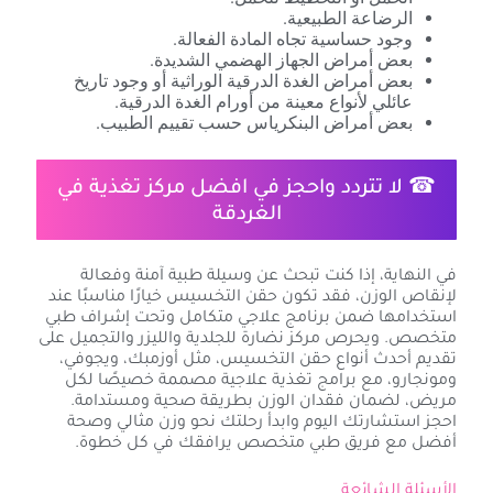
الرضاعة الطبيعية.
وجود حساسية تجاه المادة الفعالة.
بعض أمراض الجهاز الهضمي الشديدة.
بعض أمراض الغدة الدرقية الوراثية أو وجود تاريخ
عائلي لأنواع معينة من أورام الغدة الدرقية.
بعض أمراض البنكرياس حسب تقييم الطبيب.
☎ لا تتردد واحجز في افضل مركز تغذية في
الغردقة
في النهاية، إذا كنت تبحث عن وسيلة طبية آمنة وفعالة
لإنقاص الوزن، فقد تكون حقن التخسيس خيارًا مناسبًا عند
استخدامها ضمن برنامج علاجي متكامل وتحت إشراف طبي
متخصص. ويحرص مركز نضارة للجلدية والليزر والتجميل على
تقديم أحدث أنواع حقن التخسيس، مثل أوزمبك، ويجوفي،
ومونجارو، مع برامج تغذية علاجية مصممة خصيصًا لكل
مريض، لضمان فقدان الوزن بطريقة صحية ومستدامة.
احجز استشارتك اليوم وابدأ رحلتك نحو وزن مثالي وصحة
أفضل مع فريق طبي متخصص يرافقك في كل خطوة.
الأسئلة الشائعة