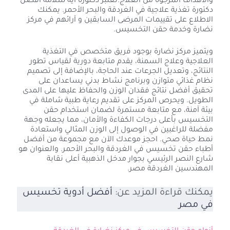
والأهداف المرجوة من العلاج.تعتبر دكتورة آية سلامة أفضل
دكتورة تغذية علاجية في الغردقة والبحر الأحمر. يمكنك
الاطلاع على تقييمات المرضى السابقين و آرائهم في مركز
نضارة وخدمة حقن التخسيس.
ويتميز مركز نضارة بوجود فريق متخصص في التغذية
العلاجية وعلاج السمنة، يقدم متابعة دورية لقياس تطور
النتائج، وتعديل الجرعات عند الحاجة، بالإضافة إلى تصميم
نظام غذائي متوازن وبرنامج نشاط بدني يساعدان على
تحقيق أفضل نتائج فقدان الوزن والحفاظ عليها على المدى
الطويل. ويحرص المركز على تقديم رعاية طبية شاملة في
بيئة آمنة، مع متابعة مستمرة لضمان استخدام حقن
التخسيس بأعلى درجات الكفاءة والأمان، مما يجعله وجهة
مفضلة للراغبين في الوصول إلى الوزن المثالي واستعادة
نمط حياة صحي. احجز موعدك الآن مع مجموعة من أفضل
أطباء حقن تخسيس في الغردقة والبحر الأحمر. والعنوان هو
شارع النصر الرئيسي بجوار مدخل الذهبية أعلى نقابة
المهندسين الغردقة مصر.
يمكنك قراءة المزيد عن:
أفضل أدوية تخسيس
في مصر