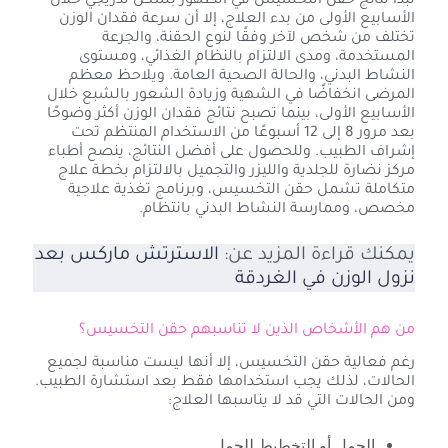
تبدأ نتائج حقن التخسيس في الظهور بشكل تدريجي خلال
الأسابيع الأولى من بدء العلاج، إلا أن سرعة فقدان الوزن
تختلف من شخص لآخر وفقًا لنوع الحقنة، والجرعة
المستخدمة، ومدى الالتزام بالنظام الغذائي، ومستوى
النشاط البدني، والحالة الصحية العامة. ويلاحظ معظم
المرضى انخفاضًا في الشهية وزيادة الشعور بالشبع خلال
الأسابيع الأولى، بينما تصبح نتائج فقدان الوزن أكثر وضوحًا
بعد مرور 8 إلى 12 أسبوعًا من الاستخدام المنتظم تحت
إشراف الطبيب. وللحصول على أفضل النتائج، ينصح أطباء
مركز نضارة للجلدية والليزر والتجميل بالالتزام بخطة علاج
متكاملة تشمل حقن التخسيس، وبرنامج تغذية علاجية
مخصص، وممارسة النشاط البدني بانتظام.
يمكنك قراءة المزيد عن:
الاسترتش ماركس بعد
نزول الوزن في الغردقة
من هم الأشخاص الذين لا تناسبهم حقن التخسيس؟
رغم فعالية حقن التخسيس، إلا أنها ليست مناسبة لجميع
الحالات، لذلك يجب استخدامها فقط بعد استشارة الطبيب.
ومن الحالات التي قد لا يناسبها العلاج:
الحمل أو التخطيط للحمل.