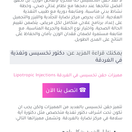
لا تُعد حقن التخسيس حلًا سحريًا لإنقاص الوزن، بل تحقق
أفضل نتائجها عند دمجها مع نظام غذائي صحي، وخطة
نشاط بدني مناسبة، ومتابعة دورية مع طبيب التغذية
العلاجية. لذلك يحرص مركز نضارة للجلدية والليزر والتجميل
على إعداد برنامج علاجي متكامل لكل مريض، يتضمن تقييم
الحالة الصحية، واختيار نوع الحقنة والجرعة المناسبة، مع
متابعة مستمرة لضمان فقدان الوزن بأمان والحفاظ على
النتائج على المدى الطويل.
يمكنك قراءة المزيد عن:
دكتور تخسيس وتغذية
في الغردقة
مميزات حقن تخسيس في الغردقة Lipotropic Injections
☎ اتصل بنا الآن
تتميز حقن تخسيس بالعديد من المميزات ولكن يجب ان
تكون تحت اشراف دكتور تغذية متخصص مثل دكتورة آية
سلامة في مركز نضارة بالغردقة. وتشمل مميزاتها التالي:
تقليل الشهية بشكل واضح.