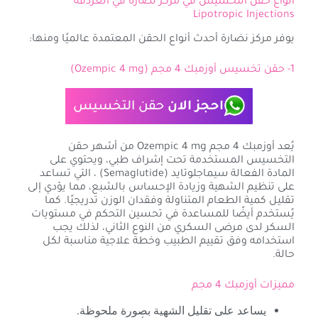
أنواع حقن التخسيس في مركز نضارة في الغردقة
Lipotropic Injections
يوفر مركز نضارة أحدث أنواع الحقن المعتمدة عالميًا ومنها:
1- حقن تخسيس أوزمبك 4 مجم (Ozempic 4 mg)
احجز الان
حقن التخسيس
يُعد أوزمبك 4 مجم Ozempic 4 mg من أشهر حقن
التخسيس المستخدمة تحت إشراف طبي، ويحتوي على
المادة الفعالة سيماجلوتايد (Semaglutide) ، التي تساعد
على تنظيم الشهية وزيادة الإحساس بالشبع، مما يؤدي إلى
تقليل كمية الطعام المتناولة وفقدان الوزن تدريجيًا. كما
يُستخدم أيضًا للمساعدة في تحسين التحكم في مستويات
السكر لدى مرضى السكري من النوع الثاني، لذلك يجب
استخدامه وفق تقييم الطبيب وخطة علاجية مناسبة لكل
حالة.
مميزات أوزمبك 4 مجم
يساعد على تقليل الشهية بصورة ملحوظة.