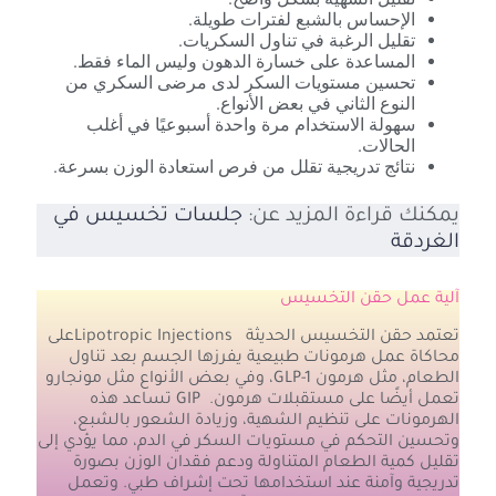
الإحساس بالشبع لفترات طويلة.
تقليل الرغبة في تناول السكريات.
المساعدة على خسارة الدهون وليس الماء فقط.
تحسين مستويات السكر لدى مرضى السكري من
النوع الثاني في بعض الأنواع.
سهولة الاستخدام مرة واحدة أسبوعيًا في أغلب
الحالات.
نتائج تدريجية تقلل من فرص استعادة الوزن بسرعة.
يمكنك قراءة المزيد عن:
جلسات تخسيس في
الغردقة
آلية عمل حقن التخسيس
تعتمد حقن التخسيس الحديثة Lipotropic Injectionsعلى
محاكاة عمل هرمونات طبيعية يفرزها الجسم بعد تناول
الطعام، مثل هرمون GLP-1، وفي بعض الأنواع مثل مونجارو
تعمل أيضًا على مستقبلات هرمون. GIP تساعد هذه
الهرمونات على تنظيم الشهية، وزيادة الشعور بالشبع،
وتحسين التحكم في مستويات السكر في الدم، مما يؤدي إلى
تقليل كمية الطعام المتناولة ودعم فقدان الوزن بصورة
تدريجية وآمنة عند استخدامها تحت إشراف طبي. وتعمل