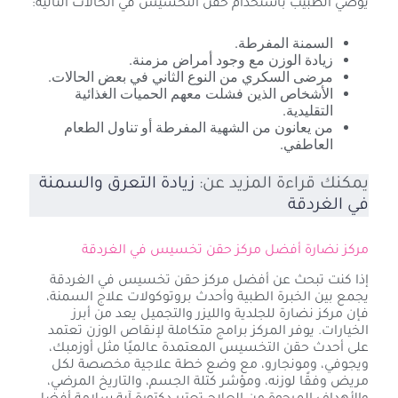
يوصي الطبيب باستخدام حقن التخسيس في الحالات التالية:
السمنة المفرطة.
زيادة الوزن مع وجود أمراض مزمنة.
مرضى السكري من النوع الثاني في بعض الحالات.
الأشخاص الذين فشلت معهم الحميات الغذائية
التقليدية.
من يعانون من الشهية المفرطة أو تناول الطعام
العاطفي.
يمكنك قراءة المزيد عن:
زيادة التعرق والسمنة
في الغردقة
مركز نضارة أفضل مركز حقن تخسيس في الغردقة
إذا كنت تبحث عن أفضل مركز حقن تخسيس في الغردقة
يجمع بين الخبرة الطبية وأحدث بروتوكولات علاج السمنة،
فإن مركز نضارة للجلدية والليزر والتجميل يعد من أبرز
الخيارات. يوفر المركز برامج متكاملة لإنقاص الوزن تعتمد
على أحدث حقن التخسيس المعتمدة عالميًا مثل أوزمبك،
ويجوفي، ومونجارو، مع وضع خطة علاجية مخصصة لكل
مريض وفقًا لوزنه، ومؤشر كتلة الجسم، والتاريخ المرضي،