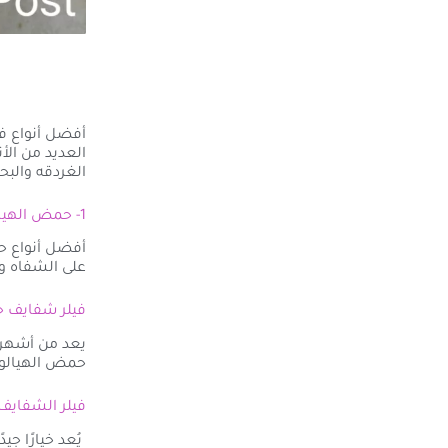
أفضل أنواع ف
العديد من الأ
الغردقه والبح
1- حمض الهيالورونيك (Hyaluronic Acid)
أفضل أنواع حق
على الشفاه وم
فيلر شفايف جو فيدي
يعد من أشهر أ
حمض الهيالور
فيلر الشفايف ريستي
يُعد خيارًا ج