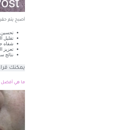
أصبح يتم حقن ا
تحسين م
تقليل ا
شفاه جذ
تعزيز ال
نتائج س
يمكنك قراء
ما هي أفضل أ