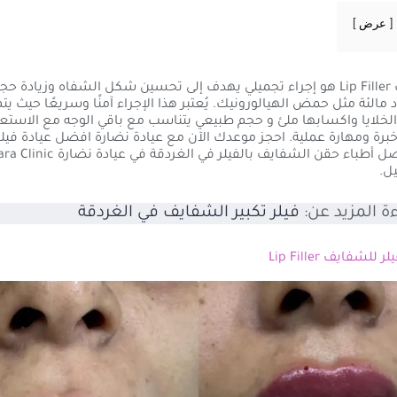
عرض
فيلر الشفايف Lip Filler هو إجراء تجميلي يهدف إلى تحسين شكل الشفاه وزيادة ح
مالئة مثل حمض الهيالورونيك. يُعتبر هذا الإجراء آمنًا وسريعًا حيث يت
الخلايا واكسابها ملئ و حجم طبيعي يتناسب مع باقي الوجه مع الاستعان
ة ومهارة عملية. احجز موعدك الآن مع عيادة نضارة افضل عيادة فيلر
يل.
ة المزيد عن:
فيلر تكبير الشفايف في الغردقة
لشفايف Lip Filler