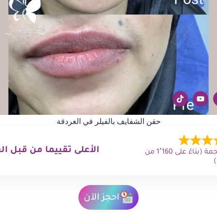
حقن الشفايف بالفيلر في الغردقة
الأعلى تقييما من قبل ال
4.9 من 5 نجمة (بناءً على 1٬160 من
احجز الآن