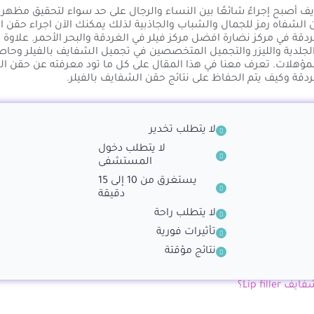
ف أصبح إجراءً شائعًا بين النساء والرجال على حد سواء لتحقيق مظهر
 الشفاه رمز للجمال والشباب والجاذبية لذلك يمكنك الآن اجراء حقن 
غردقة في مركز نضارة افضل مركز فيلر في الغردقة والبحر الأحمر. علاوة 
جلدية والليزر والتجميل المتخصصين في تجميل الشفايف بالفيلر وحاص
مؤهلات. تعرف معنا في هذا المقال على كل ما تود معرفته عن حقن ا
غردقة وكيف يتم الحفاظ على نتائج حقن الشفايف بالفيلر.
لا يتطلب تخدير
لا يتطلب دخول
المستشفى
يستغرق من 10 إلى 15
دقيقة
لا يتطلب راحة
تأثيرات فورية
نتائج مؤقتة
Lip fille؟