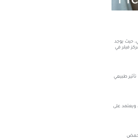
، حيث يوجد
ركز فيلر في
تأثير طبيعي
، ويعتمد على
ى حمض