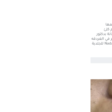
جمها
م كلئ
ة بدكتور
 في الغردقه
حيث تضم أفضل أطباء حقن الشفايف بالفيلر في الغردقة في عيادة نضارة Nadara Clinic للجلدية