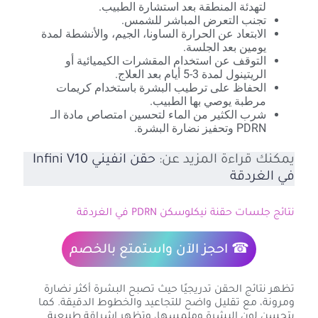
لتهدئة المنطقة بعد استشارة الطبيب.
تجنب التعرض المباشر للشمس.
الابتعاد عن الحرارة الساونا، الجيم، والأنشطة لمدة
يومين بعد الجلسة.
التوقف عن استخدام المقشرات الكيميائية أو
الريتينول لمدة 3-5 أيام بعد العلاج.
الحفاظ على ترطيب البشرة باستخدام كريمات
مرطبة يوصي بها الطبيب.
شرب الكثير من الماء لتحسين امتصاص مادة الـ
PDRN وتحفيز نضارة البشرة.
يمكنك قراءة المزيد عن:
حقن انفيني Infini V10
في الغردقة
نتائج جلسات حقنة نيكلوسكن PDRN في الغردقة
☎
احجز الآن
واستمتع بالخصم
تظهر نتائج الحقن تدريجيًا حيث تصبح البشرة أكثر نضارة
ومرونة، مع تقليل واضح للتجاعيد والخطوط الدقيقة. كما
يتحسن لون البشرة وملمسها، وتظهر إشراقة طبيعية