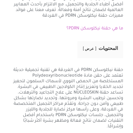
أفضل أطباء الجلدية والتجميل، مع الالتزام بأحدث المعايير
العالمية لضمان نتائج آمنة وفعالة. تعرف معنا على فوائد
مميزات حقنة نيكلوسكن PDRN في الغردقة
ما هي حقنة نيكلوسكن PDRN؟
المحتويات
عرض
حقنة نيكلوسكن PDRN في الغردقة هي تقنية تجميلية حديثة
تعتمد على حقن مادة Polydeoxyribonucleotide
المستخلصة من الحمض النووي لأسماك السلمون لتحفيز
تجديد الخلايا وتعزيز إنتاج الكولاجين الطبيعي في البشرة.
تساعد حقنة NUCLEOSKIN على علاج التجاعيد والترهلات،
وتحسين ترطيب البشرة ومرونتها، وتجديد نضارتها بشكل
طبيعي وآمن دون جراحة. وتقدّم مراكز التجميل المتخصصة
في الغردقة، وعلى رأسها مركز نضارة للجلدية والليزر
والتجميل، جلسات نيكلوسكن PDRN باستخدام أفضل
التقنيات لضمان نتائج فعالة ومظهر بشرة أكثر شبابًا
وإشراقًا.