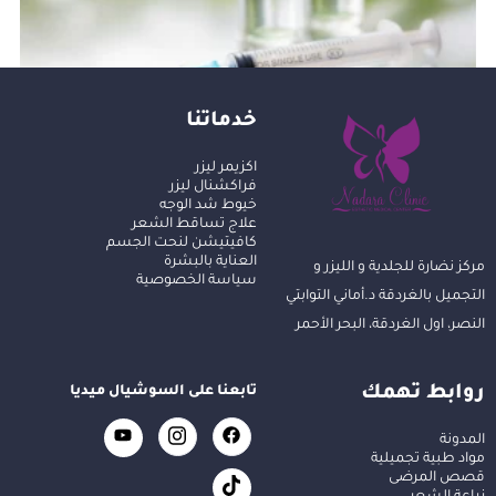
خدماتنا
حقن تخسيس في الغردقة
اكزيمر ليزر
فراكشنال ليزر
خيوط شد الوجه
علاج تساقط الشعر
كافيتيشن لنحت الجسم
العناية بالبشرة
مركز نضارة للجلدية و الليزر و
سياسة الخصوصية
التجميل بالغردقة د.أماني التوابتي
النصر، اول الغردقة، البحر الأحمر
روابط تهمك
تابعنا على السوشيال ميديا
المدونة
مواد طبية تجميلية
قصص المرضى