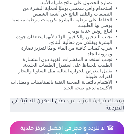
نضارة للحصول على نتائج طويلة الأمد.
استخدام واقي شمسي يوميًا لحماية البشرة من
التصبغات والتلف الناتج عن أشعة الشمس.
الحفاظ على ترطيب البشرة بكريمات مرطبة مناسبة
يوصي بها الطبيب.
اتباع روتين عناية يومي.
تجنب التدخين والكافيين الزائد لأنهما يضعفان جودة
البشرة ويقللان من فعالية النتائج.
شرب كميات كافية من الماء يوميًا لتعزيز نضارة
ومرونة الجلد.
تجنب استخدام المقشرات القوية دون استشارة
الطبيب للحفاظ على استقرار الطبقات الجلدية.
تقليل التعرض للحرارة العالية مثل الساونا والبخار
لفترات طويلة.
الاهتمام بالتغذية الصحية الغنية بالفيتامينات ومضادات
الأكسدة لدعم صحة الجلد.
يمكنك قراءة المزيد عن:
حقن الدهون الذاتية في
الغردقة
☎ لا تتردد واحجز في افضل مركز جلدية