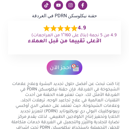
حقنة نيكلوسكن PDRN في الغردقة
4.9
4.9 من 5 نجمة (بناءً على 1٬160 من المراجعات)
الأعلى تقييما من قبل العملاء
احجز الآن
إذا كنت تبحث عن أفضل حلول تجديد البشرة وعلاج علامات
الشيخوخة في الغردقة، فإن حقنة نيكلوسكن PDRN في
الغردقة الأمثل لك. حيث تعتبر هذه الحقنة من أحدث
التقنيات العالمية في علاج تجاعيد الوجه، ترهلات الجلد،
وعلامات الشيخوخة، حيث تعتمد على حمض الدي أوكسي
ريبونوكلييك البولي دي نويكليوتايد (PDRN) لتعزيز تجديد
الخلايا وتحفيز إنتاج الكولاجين الطبيعي. لذلك يقدم مركز
نضارة للجلدية والليزر والتجميل في الغردقة خدمات متكاملة
للحقن التجميلية باستخدام نيكلوسكن PDRN تحت إشراف