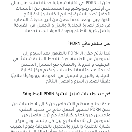
حقن الـ PDRN هي تقنية تجميلية حديثة تعتمد على بولي
دي أوكسي ريبونوكليوتيد المستخلص من الأسماك
لتحفيز تجدد البشرة، إصلاح الخلايا، وزيادة إنتاج
الكولاجين. وتُعد هذه الحقن من أبرز علاجات النضارة
في مركز نضارة للجلدية والليزر والتجميل في الغردقة
بفضل خبرة الأطباء وجودة المواد المستخدمة.
متى تظهر نتائج PDRN؟
تبدأ نتائج حقن الـ PDRN بالظهور بعد أسبوع إلى
أسبوعين من الجلسة، حيث تلاحظ البشرة تحسّنًا في
الترطيب والمرونة والنضارة مع استمرار التحسن
تدريجيًا عند متابعة الجلسات. ويقدم مركز نضارة
للجلدية والليزر والتجميل في الغردقة بروتوكولًا علاجيًا
دقيقًا لضمان أسرع وأفضل النتائج.
كم عدد جلسات تعزيز البشرة PDRN المطلوبة؟
عادة يحتاج معظم الأشخاص من 3 إلى 4 جلسات من
حقن PDRN لتحقيق أفضل نتائج في تجديد البشرة
وتحسين مرونتها ونضارتها، مع ترك فاصل من
أسبوعين إلى ثلاثة أسابيع بين كل جلسة. وفي مركز
نضارة للجلدية والليزر والتجميل بالغردقة يقوم الطبيب