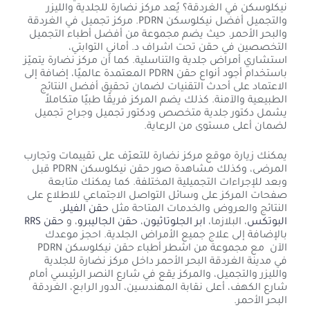
نيكلوسكن في الغردقة؟ يُعد مركز نضارة للجلدية والليزر
والتجميل أفضل نيكلوسكن PDRN. مركز تجميل في الغردقة
والبحر الأحمر. حيث يضم مجموعة من أفضل أطباء التجميل
التخصصين في حقن تحت اشراف د. أماني التوابتي،
استشاري أمراض جلدية والتناسلية. كما أن مركز نضارة يتميّز
باستخدام أجود أنواع حقن PDRN المعتمدة عالميًا، إضافة إلى
الاعتماد على أحدث التقنيات لضمان تحقيق أفضل النتائج
الطبيعية والآمنة. كذلك يضم المركز فريقًا طبيًا متكاملاً
يشمل دكتور جلدية متخصص ودكتور تجميل وجراح تجميل
لضمان أعلى مستوى من الرعاية.
يمكنك زيارة موقع مركز نضارة للتعرّف على تقييمات وتجارب
المرضى، وكذلك مشاهدة صور حقن نيكلوسكن PDRN قبل
وبعد للإجراءات التجميلية المختلفة. كما يمكنك متابعة
صفحات المركز على وسائل التواصل الاجتماعي للاطلاع على
النتائج والعروض والخدمات المتاحة مثل
حقن الفيلر
،
البوتكس
، البلازما،
ابر الجلوتاثيون
،
حقن الجاليبرو
، و
حقن RRS
بالإضافة إلى علاج جميع الأمراض الجلدية. احجز موعدك
الآن مع مجموعة من اشطر أطباء حقن نيكلوسكن PDRN
في مدينة الغردقة البحر الأحمر داخل مركز نضارة للجلدية
والليزر والتجميل، والمركز يقع في شارع النصر الرئيسي أمام
شارع الكهف، أعلى نقابة المهندسين، الدور الرابع، الغردقة
البحر الأحمر.