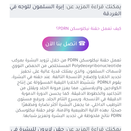
يمكنك قراءة المزيد عن:
إبرة السلمون للوجه في
الغردقة
كيف تعمل حقنة نيكلوسكن PDRN؟
☎ اتصل بنا الآن
تعمل حقنة نيكلوسكن PDRN من خلال تزويد البشرة بمركب
Polydeoxyribonucleotide المستخلص من الحمض النووي
لأسماك السلمون، والذي يمتلك قدرة عالية على تحفيز
تجديد الخلايا وإصلاح الأنسجة التالفة. عند حقنه في البشرة،
يقوم الـPDRN بتنشيط الخلايا الليفية المسؤولة عن إنتاج
الكولاجين والإيلاستين، مما يعزز مرونة الجلد ويقلل من
التجاعيد والخطوط الدقيقة. كما يحسن الدورة الدموية
الدقيقة في الأنسجة، ويسرع التئام الجلد، ويرفع مستوى
الترطيب الداخلي، ما يجعل البشرة أكثر نضارة ومظهرًا
صحيًا. بهذه الآلية الطبيعية والآمنة، توفر حقنة نيكلوسكن
PDRN نتائج ملحوظة في تجديد البشرة وتعزيز شبابها.
يمكنك قراءة المزيد عن:
حقن لابرون للبشرة في