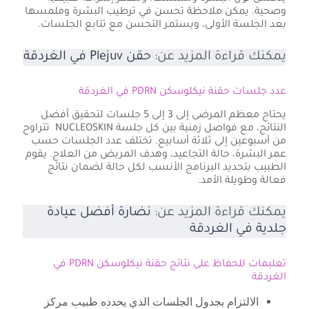
وصحية. يمكن ملاحظة تحسن في ترطيب البشرة وملمسها
بعد الجلسة الأولى، ويستمر التحسن مع تتابع الجلسات.
يمكنك قراءة المزيد عن:
حقن Plejuv في الغردقة
عدد جلسات حقنة نيكلوسكن PDRN في الغردقة
يحتاج معظم المرضى إلى 3 إلى 5 جلسات لتحقيق أفضل
النتائج، مع فواصل زمنية بين كل جلسة NUCLEOSKIN تتراوح
من أسبوعين إلى ثلاثة أسابيع. تختلف عدد الجلسات حسب
عمر البشرة، حالة التجاعيد، وهدف المريض من العلاج. يقوم
الطبيب بتحديد البرنامج الأنسب لكل حالة لضمان نتائج
فعالة وطويلة الأمد.
يمكنك قراءة المزيد عن:
نضارة أفضل عيادة
جلدية في الغردقة
تعليمات للحفاظ على نتائج حقنة نيكلوسكن PDRN في
الغردقة
الالتزام بجدول الجلسات الذي يحدده طبيب مركز