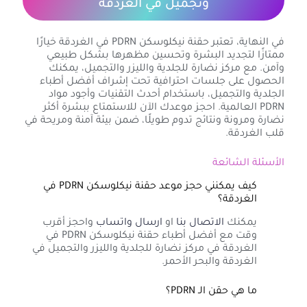
وتجميل في الغردقة
في النهاية، تعتبر حقنة نيكلوسكن PDRN في الغردقة خيارًا
ممتازًا لتجديد البشرة وتحسين مظهرها بشكل طبيعي
وآمن. مع مركز نضارة للجلدية والليزر والتجميل، يمكنك
الحصول على جلسات احترافية تحت إشراف أفضل أطباء
الجلدية والتجميل، باستخدام أحدث التقنيات وأجود مواد
PDRN العالمية. احجز موعدك الآن للاستمتاع ببشرة أكثر
نضارة ومرونة ونتائج تدوم طويلًا، ضمن بيئة آمنة ومريحة في
قلب الغردقة.
الأسئلة الشائعة
كيف يمكنني حجز موعد حقنة نيكلوسكن PDRN في
الغردقة؟
يمكنك
الاتصال بنا
او
ارسال واتساب
واحجز أقرب
وقت مع أفضل أطباء حقنة نيكلوسكن PDRN في
الغردقة في مركز نضارة للجلدية والليزر والتجميل في
الغردقة والبحر الأحمر.
ما هي حقن الـ PDRN؟