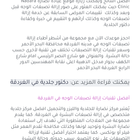
أفضل النتائج ويمكنك زيارة موقع عيادة نضارة Nadara
Clinic حيث يمكنك العثور على صور إزالة تصبغات الوجه قبل
وبعد وكذلك تقييمات المرضى السابقة عن خدمة إزالة
تصبغات الوجه وكذلك آرائهم و التقييم في خبرة وكفاءة
دكتور الجلدية.
احجز موعدك الآن مع مجموعة من أشطر أطباء إزالة
تصبغات الوجه في مدينه الغردقه محافظة البحر الأحمر
وسعر تقنيات إزالة التصبغات تختلف من تقنية لأخرى حسب
حالة البشرة. والعنوان هو شارع النصر الرئيسي امام شارع
الكهف بجوار مدخل الذهبية اعلى نقابة المهندسين الدور
الرابع الغردقة البحر الأحمر.
يمكنك قراءة المزيد عن:
دكتور جلدية في الغردقة
أفضل تقنيات إزالة تصبغات الوجه في الغردقة
يُعتبر مركز نضارة للجلدية والليزر والتجميل افضل مركز جلدية
متخصص في إزالة تصبغات البشرة في الغردقة. كما يقدم
مجموعة من العلاجات المتطورة التي تهدف إلى استعادة
نضارة البشرة وتوحيد لونها وكذلك مكافحة تقدم العمر مثل
فيلر أو بوتكس. كما يعتمد اختيار أفضل تقنية لإزالة
التصبغات على نوع التصبغ، سبب حدوثه، وحالة البشرة