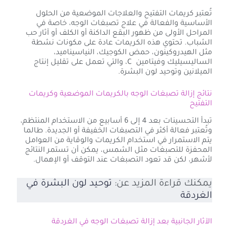
تُعتبر كريمات التفتيح والعلاجات الموضعية من الحلول
الأساسية والفعالة في علاج تصبغات الوجه، خاصة في
المراحل الأولى من ظهور البقع الداكنة أو الكلف أو آثار حب
الشباب. تحتوي هذه الكريمات عادة على مكونات نشطة
مثل الهيدروكينون، حمض الكوجيك، النياسيناميد،
الساليسيليك وفيتامين C، والتي تعمل على تقليل إنتاج
الميلانين وتوحيد لون البشرة.
نتائج إزالة تصبغات الوجه بالكريمات الموضعية وكريمات
التفتيح
تبدأ التحسينات بعد 4 إلى 6 أسابيع من الاستخدام المنتظم،
وتُعتبر فعالة أكثر في التصبغات الخفيفة أو الجديدة. طالما
يتم الاستمرار في استخدام الكريمات والوقاية من العوامل
المحفزة للتصبغات مثل الشمس، يمكن أن تستمر النتائج
لأشهر، لكن قد تعود التصبغات عند التوقف أو الإهمال.
يمكنك قراءة المزيد عن:
توحيد لون البشرة في
الغردقة
الآثار الجانبية بعد إزالة تصبغات الوجه في الغردقة