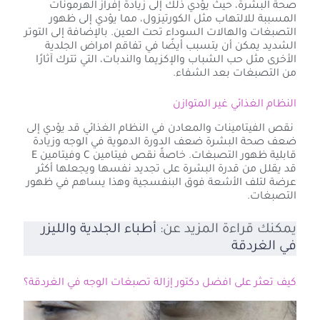
صحة البشرة، حيث يؤدي ذلك إلى زيادة إفراز الهرمونات
المسببة للالتهاب مثل الكورتيزول، مما يؤدي إلى ظهور
التصبغات والهالات السوداء تحت العين. بالإضافة إلى التوتر
الشديد يمكن أن يتسبب أيضًا في تفاقم امراض الجلدية
الأخرى مثل حب الشباب والإكزيما والندبات، التي تترك آثارًا
من التصبغات بعد الشفاء.
النظام الغذائي غير المتوازن
نقص الفيتامينات والمعادن في النظام الغذائي قد يؤدي إلى
ضعف صحة البشرة ضعف الدورة الدموية في الوجه وزيادة
قابلية ظهور التصبغات. خاصةً نقص فيتامين C وفيتامين E
قد يقلل من قدرة البشرة على تجديد نفسها ويجعلها أكثر
عرضة لتلف الأشعة فوق البنفسجية وهذا يساهم في ظهور
التصبغات.
يمكنك قراءة المزيد عن:
أطباء الجلدية والليزر
في الغردقة
كيف تعثر على افضل دكتور إزالة تصبغات الوجه في الغردقة؟