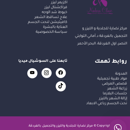
اكزيمر ليزر
فراكشنال ليزر
خيوط شد الوجه
علاج تساقط الشعر
كافيتيشن لنحت الجسم
العناية بالبشرة
مركز نضارة للجلدية و الليزر و
سياسة الخصوصية
التجميل بالغردقة د.أماني التوابتي
النصر، اول الغردقة، البحر الأحمر
روابط تهمك
تابعنا على السوشيال ميديا
المدونة
مواد طبية تجميلية
قصص المرضى
زراعة الشعر
جلسات البلازما
إزالة الشعر بالليزر
نحت الجسم رباعي الابعاد
Copyright © مركز نضارة للجلدية والليزر والتجميل بالغردقة.