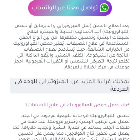
تواصل معنا عبر الواتساب
يعد العلاج بالحقن (مثل الميزوثيرابي و الديرمابن أو حمض
الهيالورونيك) أحد الأساليب الحديثة والمبتكرة لعلاج
تصبغات البشرة وتحسين مظهرها. من بين أنواع الحقن
المستخدمة في علاج التصبغات، يُعتبر حمض الهيالورونيك
من الخيارات الشائعة، حيث يُستخدم لعلاج التصبغات
الناتجة عن الشيخوخة، الكلف، النمش، والبقع الداكنة التي
تظهر نتيجة التعرض للشمس أو التغيرات الهرمونية .احجز
موعدك في مركز نضارة بالغردقة.
يمكنك قراءة المزيد عن:
الميزوثيرابي للوجه في
الغردقة
كيف يعمل حمض الهيالورونيك في علاج التصبغات؟
حمض الهيالورونيك هو مادة طبيعية موجودة في الجلد،
تعمل على ترطيب البشرة وتعزيز مرونتها. عند حقنه في
طبقات الجلد، يساعد في تغذية البشرة وتجديد خلاياها. كما
يعمل على تحفيز إنتاج الكولاجين، مما يعمل على تحسين
مظهر البشرة بشكل عام. بالإضافة لأنه يقلل من ظهور