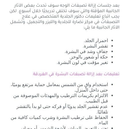
بعد جلسات إزالة تصبغات الوجه سوف تحدث بعض الآثار
الجانبية المؤقتة والتي سوف تختفي تدريجيًا خلال أسبوع. لكن
يجب اتباع تعليمات دكتور الجلدية المتخصص في علاج
التصبغات في مركز نضارة للجلدية والليزر والتجميل. وتشمل
الآثار الجانبية ما يلي:
احمرار الجلد.
تقشر البشرة.
جفاف وشد في البشرة.
حكة أو شعور بالوخز.
تغير مؤقت في لون البشرة.
تعليمات بعد إزالة تصبغات البشرة في الغردقة
استخدام واقٍ من الشمس بمعامل حماية مرتفع يوميًا،
حتى داخل المنزل.
الالتزام بكريمات الترطيب والمهدئات الموصوفة من
قبل الطبيب.
عدم تقشير الجلد يدويًا أو فركه حتى لو بدأ بالتقشر
تلقائيًا.
الحفاظ على ترطيب البشرة وشرب كميات كافية من
الماء.
تجنب التعرض المباشر لأشعة الشمس أو مصادر