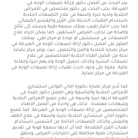
عند البحث عن أفضل دكتور لإزالة تصبغات الوجه في
الغردقة، يجب البحث عن دكتور متخصص في الأمراض
الجلدية ولديه خبرة واسعة في علاج التصبغات الجلدية
باستخدام التقنيات الحديثة مثل الليزر والتقشير الكيميائي.
كما يجب اختيار طبيب يمتلك سمعة طيبة ويستند إلى نتائج
واضحة من تجارب المرضى السابقين. كما يمكن اجراء علاج
التصبغات في مستشفى أو عيادة او مركز طبي. يمكنك
العثور على أفضل دكتور ازالة تصبغات الوجه في الغردقة في
مركز نضارة للجلدية والليزر والتجميل. حيث يوفر مركز نضارة
نخبة من افضل أطباء الجلدية المتخصصين في علاج
تصبغات البشرة وكذلك تجميل الوجه ولديهم خبرة وكفاءة
عالية. علاوة على وجود احدث تقنيات إزالة تصبغات الوجه في
الغردقة في مركز نضارة.
كما تُدير مركز نضارة دكتورة أماني التوابتي استشاري
الأمراض الجلدية والتناسلية وهي افضل دكتور جليدة في
الغردقة لديها خبرة واسعة في علاج جميع الأمراض الجلدية
وشهادات معتمدة. لذلك هي واحدة من أفضل الأطباء
المتخصصين في إزالة تصبغات الوجه في الغردقة. كما تتمتع
دكتورة أماني استشارى الجلدية بخبرة واسعة في علاج الكلف
والنمش وكذلك التصبغات الناتجة عن الشمس باستخدام
تقنيات الليزر المتقدمة. كما أن لديها سمعة قوية في تقديم
استشارات طبية متكاملة تلبي احتياجات المرضى وتحقق