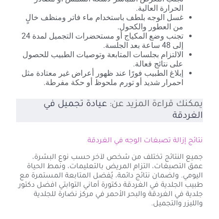
الحرارة العالية.
غسل الوجه بلطف باستخدام ماء فاتر ومنظف خالٍ
من العطور والكحول.
تجنب وضع المكياج أو مستحضرات التجميل لمدة 24
إلى 48 ساعة بعد الجلسة.
الالتزام بجلسات المتابعة وتوصيات الطبيب للحصول
على نتائج فعالة.
إبلاغ الطبيب فورًا عند ظهور أعراض غير معتادة مثل
احمرار شديد أو تورم ملحوظ أو حكة مفرطة.
يمكنك قراءة المزيد عن:
عيادة تجميل في
الغردقة
نتائج إزالة تصبغات الوجه في الغردقة
جميع النتائج تختلف من شخص لآخر حسب نوع البشرة،
عمق التصبغات، التزام المريض بالتعليمات، ونمط الحياة
اليومي. ولضمان نتائج دائمة، يُفضل المتابعة المستمرة مع
طبيب الجلدية في الغردقة دكتورة أماني التوابتي افضل دكتور
جلدية في الغردقة والبحر الأحمر في مركز نضارة للجلدية
والليزر والتجميل.