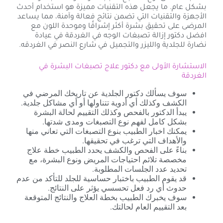
بشكل عام. ما يجعل هذه التقنيات مميزة هو استخدام أحدث
الأجهزة والتقنيات التي تضمن نتائج فعالة وآمنة، مما يساعد
المرضى على تحقيق بشرة أكثر إشراقًا وموحدة اللون مع
افضل دكتور إزالة تصبغات الوجه في الغردقة في عيادة
نضارة للجلدية والليزر والتجميل في شارع النصر في الغردقه.
الاستشارة الأولى مع دكتور علاج تصبغات البشرة في
الغردقة
سوف يسألك دكتور الجلدية عن تاريخك المرضي في
الكشف وكذلك أي أدوية تتناولها أو أي مشاكل جلدية.
يبدأ الدكتور بالفحص وكذلك التقييم لحالة البشرة
بشكل كامل لفهم نوع التصبغات ومدى شدتها.
يمكنك اخبار الطبيب بنوع التصبغات التي تعاني منها
والأهداف التي ترغب في تحقيقها.
بناءً على الفحص والكشف يحدد الطبيب خطة علاج
مخصصة تلائم احتياجات المريض ونوع البشرة، مع
تحديد عدد الجلسات المطلوبة.
قد يقوم الطبيب باختبار حساسية للجلد للتأكد من عدم
حدوث أي رد فعل تحسسي يؤثر على النتائج.
سوف يخبرك الطبيب بخطة العلاج والنتائج المتوقعة
بعد التقييم العام لحالتك.