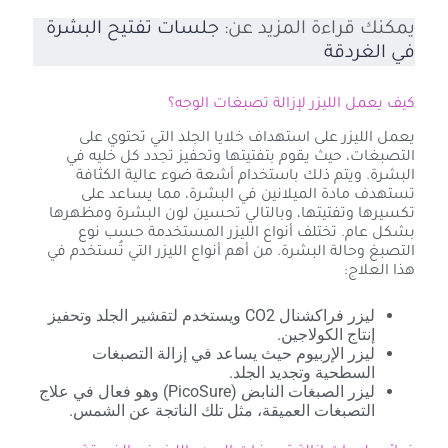
يمكنك قراءة المزيد عن:
جلسات تفتيح البشرة
في الغردقة
كيف يعمل الليزر لإزالة تصبغات الوجه؟
يعمل الليزر على استهداف خلايا الجلد التي تحتوي على
التصبغات، حيث يقوم بتفتيتها وتحفيز تجدد كل خليه في
البشرة. ويتم ذلك باستخدام أشعة ضوء عالية الكثافة
تستهدف مادة الميلانين في البشرة، مما يساعد على
تكسيرها وتفتيتها، وبالتالي تحسين لون البشرة ومظهرها
بشكل عام. تختلف أنواع الليزر المستخدمة حسب نوع
التصبغ وحالة البشرة. من أهم أنواع الليزر التي تُستخدم في
هذا العلاج:
ليزر فراكشنال CO2 ويستخدم لتقشير الجلد وتحفيز
إنتاج الكولاجين.
ليزر الإربيوم حيث يساعد في إزالة التصبغات
السطحية وتجديد الجلد.
ليزر الصبغات النابض (PicoSure) وهو فعال في علاج
التصبغات العميقة، مثل تلك الناتجة عن الشمس.