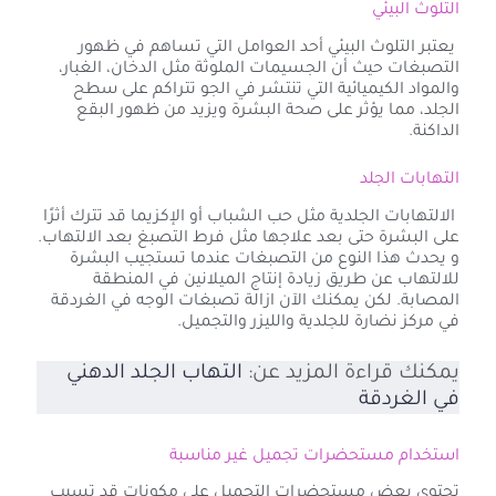
التلوث البيئي
يعتبر التلوث البيئي أحد العوامل التي تساهم في ظهور
التصبغات حيث أن الجسيمات الملوثة مثل الدخان، الغبار،
والمواد الكيميائية التي تنتشر في الجو تتراكم على سطح
الجلد، مما يؤثر على صحة البشرة ويزيد من ظهور البقع
الداكنة.
التهابات الجلد
الالتهابات الجلدية مثل حب الشباب أو الإكزيما قد تترك أثرًا
على البشرة حتى بعد علاجها مثل فرط التصبغ بعد الالتهاب.
و يحدث هذا النوع من التصبغات عندما تستجيب البشرة
للالتهاب عن طريق زيادة إنتاج الميلانين في المنطقة
المصابة. لكن يمكنك الآن ازالة تصبغات الوجه في الغردقة
في مركز نضارة للجلدية والليزر والتجميل.
يمكنك قراءة المزيد عن:
التهاب الجلد الدهني
في الغردقة
استخدام مستحضرات تجميل غير مناسبة
تحتوي بعض مستحضرات التجميل على مكونات قد تسبب